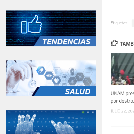
Etiquetas:
TAMBI
UNAM pres
por destro
JULIO 22, 20