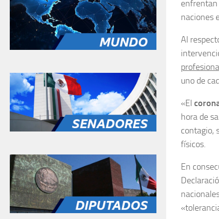
enfrentan 
naciones e
Al respecto
intervenci
profesiona
uno de cad
«El
corona
hora de sa
contagio, 
físicos.
En consec
Declaració
nacionales
«toleranci