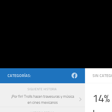
Saltar al contenido
CATEGORÍAS:
SIN CATEG
SIGUIENTE HISTORIA
14% 
¡Por fin! Trolls hacen travesuras y música
en cines mexicanos