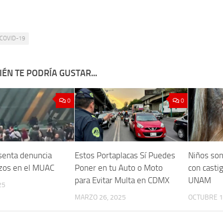
COVID-19
ÉN TE PODRÍA GUSTAR...
0
0
enta denuncia
Estos Portaplacas Sí Puedes
Niños son
zos en el MUAC
Poner en tu Auto o Moto
con casti
para Evitar Multa en CDMX
UNAM
25
MARZO 26, 2025
OCTUBRE 1