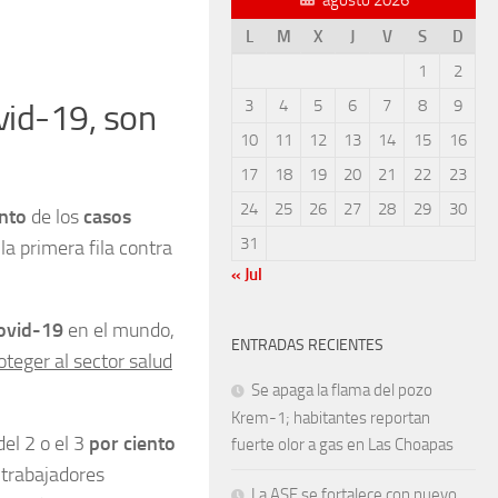
L
M
X
J
V
S
D
1
2
3
4
5
6
7
8
9
vid-19, son
10
11
12
13
14
15
16
17
18
19
20
21
22
23
24
25
26
27
28
29
30
ento
de los
casos
31
la primera fila contra
« Jul
ovid-19
en el mundo,
ENTRADAS RECIENTES
oteger al sector salud
Se apaga la flama del pozo
Krem-1; habitantes reportan
el 2 o el 3
por ciento
fuerte olor a gas en Las Choapas
s trabajadores
La ASF se fortalece con nuevo