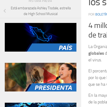
los 
HISTORIA PREVIA
Está embarazada Ashley Tisdale, estrella
de High School Musical
POR
BOLETÍ
4 mil
de tra
La Organiz
globales
d
el virus.
El porcent
por lo que
que se ha 
En la mayo
de la pobla