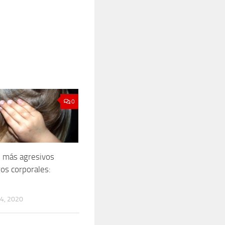
0
 más agresivos
gos corporales:
4, 2020