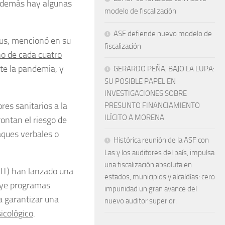
e además hay algunas
modelo de fiscalización
ASF defiende nuevo modelo de
us, mencionó en su
fiscalización
o de cada cuatro
te la pandemia, y
GERARDO PEÑA, BAJO LA LUPA:
SU POSIBLE PAPEL EN
INVESTIGACIONES SOBRE
res sanitarios a la
PRESUNTO FINANCIAMIENTO
ILÍCITO A MORENA
ontan el riesgo de
aques verbales o
Histórica reunión de la ASF con
Las y los auditores del país, impulsa
una fiscalización absoluta en
OIT) han lanzado una
estados, municipios y alcaldías: cero
luye programas
impunidad un gran avance del
a garantizar una
nuevo auditor superior.
icológico
.