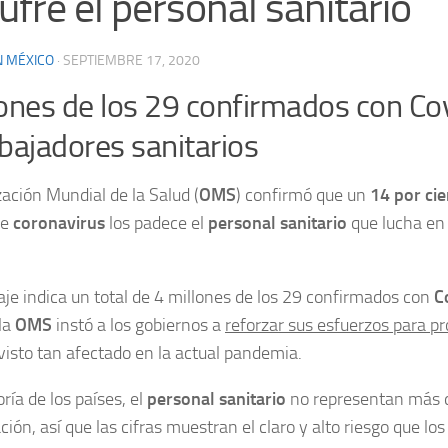
sufre el personal sanitario
N MÉXICO
·
SEPTIEMBRE 17, 2020
lones de los 29 confirmados con Co
bajadores sanitarios
ación Mundial de la Salud (
OMS
) confirmó que un
14 por ci
e
coronavirus
los padece el
personal sanitario
que lucha en 
aje indica un total de 4 millones de los 29 confirmados con
C
 la
OMS
instó a los gobiernos a
reforzar sus esfuerzos para pr
visto tan afectado en la actual pandemia.
ría de los países, el
personal sanitario
no representan más d
ción, así que las cifras muestran el claro y alto riesgo que lo