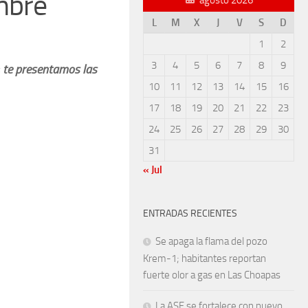
embre
L
M
X
J
V
S
D
1
2
3
4
5
6
7
8
9
; te presentamos las
10
11
12
13
14
15
16
17
18
19
20
21
22
23
24
25
26
27
28
29
30
31
« Jul
ENTRADAS RECIENTES
Se apaga la flama del pozo
Krem-1; habitantes reportan
fuerte olor a gas en Las Choapas
La ASF se fortalece con nuevo