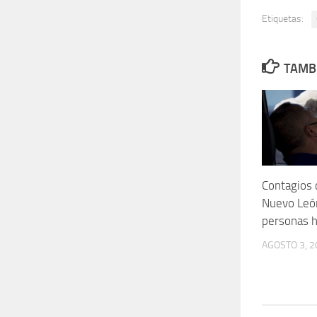
Etiquetas:
TAMBI
Contagios 
Nuevo Leó
personas h
AGOSTO 3, 2