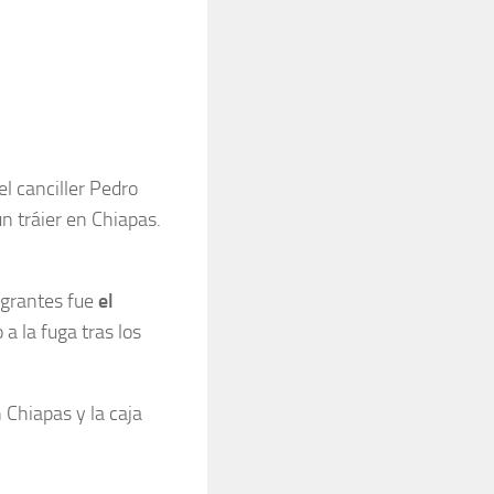
l canciller Pedro
un tráier en Chiapas.
migrantes fue
el
a la fuga tras los
 Chiapas y la caja