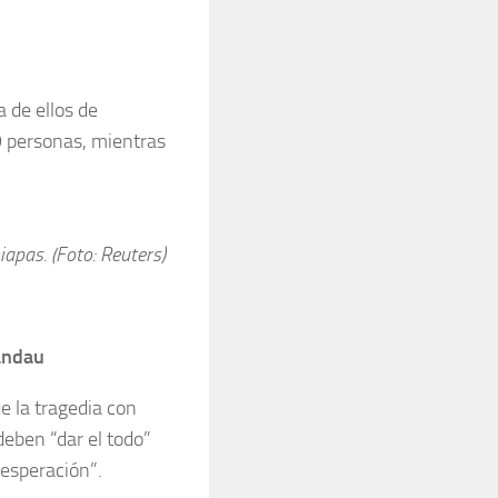
 de ellos de
9 personas, mientras
apas. (Foto: Reuters)
Landau
e la tragedia con
eben “dar el todo”
sesperación”.