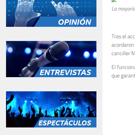
La mayoría
Tras el ac
acordaron 
canciller 
El funcion
que garant