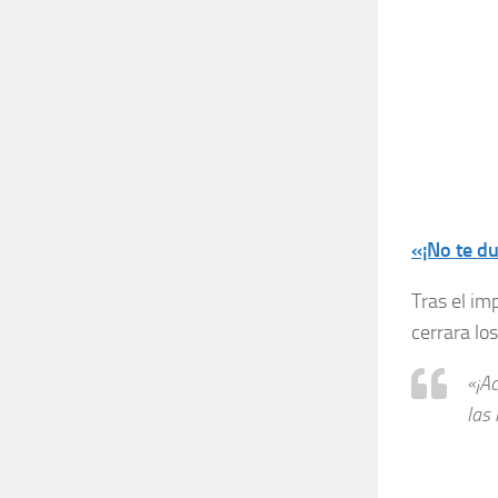
«¡No te d
Tras el im
cerrara los
«¡A
las