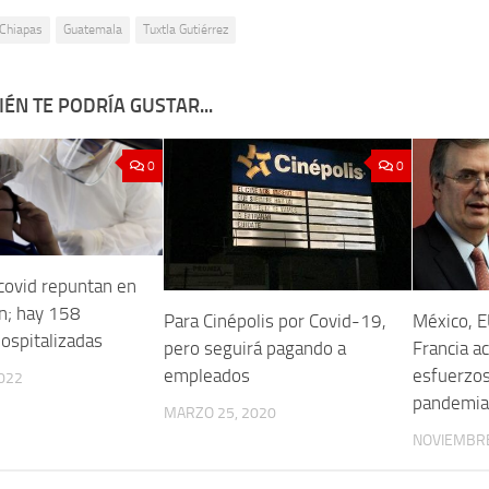
Chiapas
Guatemala
Tuxtla Gutiérrez
ÉN TE PODRÍA GUSTAR...
0
0
covid repuntan en
n; hay 158
Para Cinépolis por Covid-19,
México, E
ospitalizadas
pero seguirá pagando a
Francia a
empleados
esfuerzos
022
pandemia
MARZO 25, 2020
NOVIEMBRE