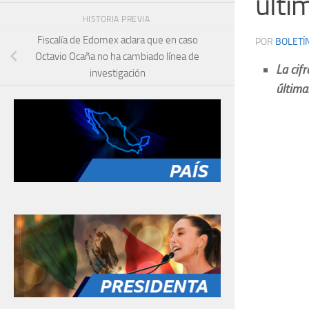
últi
HISTORIA PREVIA
Fiscalía de Edomex aclara que en caso
POR
BOLETÍ
Octavio Ocaña no ha cambiado línea de
La cif
investigación
última