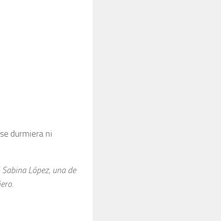
se durmiera ni
ó Sabina López, una de
ero.