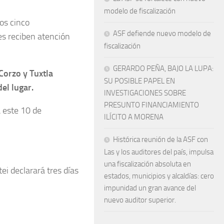
modelo de fiscalización
os cinco
ASF defiende nuevo modelo de
es reciben atención
fiscalización
GERARDO PEÑA, BAJO LA LUPA:
Corzo y Tuxtla
SU POSIBLE PAPEL EN
el lugar.
INVESTIGACIONES SOBRE
PRESUNTO FINANCIAMIENTO
a este 10 de
ILÍCITO A MORENA
Histórica reunión de la ASF con
Las y los auditores del país, impulsa
una fiscalización absoluta en
ei declarará tres días
estados, municipios y alcaldías: cero
impunidad un gran avance del
nuevo auditor superior.