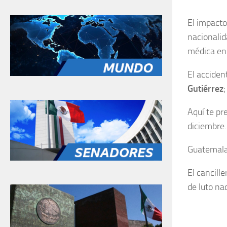
El impacto
nacionalid
médica en 
El acciden
Gutiérrez
;
Aquí te pr
diciembre.
Guatemala 
El cancill
de luto na