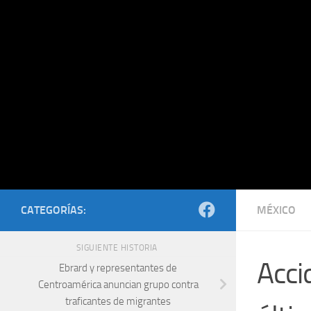
Saltar al contenido
CATEGORÍAS:
MÉXICO
SIGUIENTE HISTORIA
Acci
Ebrard y representantes de
Centroamérica anuncian grupo contra
traficantes de migrantes