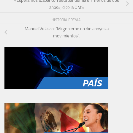
«Esperamos acabar con esta pandemia en menos de dos
años», dice la OMS
HISTORIA PREVIA
Manuel Velasco: “Mi gobierno no dio apoyos a
movimientos”.