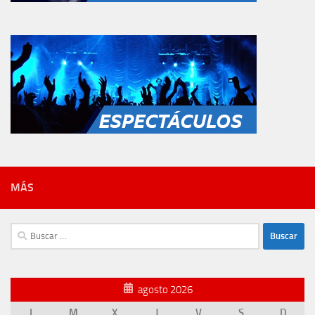
MÁS
Buscar:
agosto 2026
L
M
X
J
V
S
D