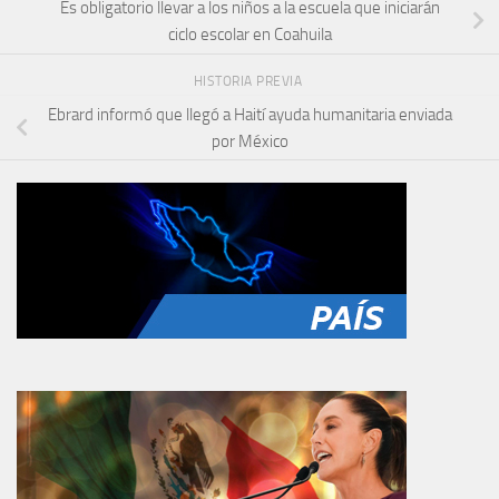
Es obligatorio llevar a los niños a la escuela que iniciarán
ciclo escolar en Coahuila
HISTORIA PREVIA
Ebrard informó que llegó a Haití ayuda humanitaria enviada
por México