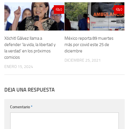
0
0
Xóchitl Gálvez llama a
México reporta 89 muertes
defender ‘la vida, la libertad y
más por covid este 25 de
la verdad’ en los próximos
diciembre
comicios
DICIEMBRE 25, 2021
ENERO 15, 2024
DEJA UNA RESPUESTA
Comentario
*