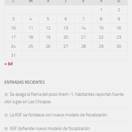
L
M
X
J
V
S
D
1
2
3
4
5
6
7
8
9
10
11
12
13
14
15
16
17
18
19
20
21
22
23
24
25
26
27
28
29
30
31
« Jul
ENTRADAS RECIENTES
Se apaga la flama del pozo Krem-1; habitantes reportan fuerte
olor a gas en Las Choapas
La ASF se fortalece con nuevo modelo de fiscalización
ASF defiende nuevo modelo de fiscalización