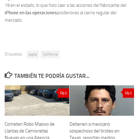
19 en el estado, lo que hizo caer a las acciones del fabricante del
iPhone en las operaciones
posteriores al cierre regular del
mercado.
Etiquetas:
apple
California
TAMBIÉN TE PODRÍA GUSTAR...
0
0
Cometen Robo Masivo de
Detienen a mexicano
Llantas de Camionetas
sospechoso del tiroteo en
Nuevas en una Agencia
Texas, reportan medios