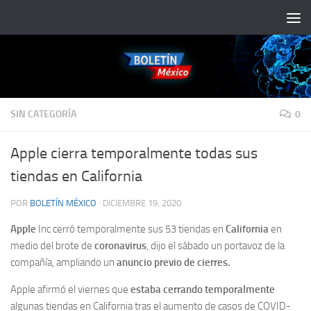
Saltar al contenido
SIN CATEGORÍA
0
Apple cierra temporalmente todas sus
tiendas en California
POR
BOLETÍN MÉXICO
·
DICIEMBRE 19, 2020
Apple
Inc cerró temporalmente sus 53 tiendas en
California
en
medio del brote de
coronavirus
, dijo el sábado un portavoz de la
compañía, ampliando un
anuncio previo de cierres.
Apple afirmó el viernes que
estaba cerrando temporalmente
algunas tiendas en California tras el aumento de casos de COVID-