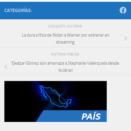
CATEGORÍAS:
SIGUIENTE HISTORIA
La dura crítica de Nolan a Warner por estrenar en
streaming.
HISTORIA PREVIA
Eleazar Gómez aún amenaza a Stephanie Valenzuela desde
la cárcel