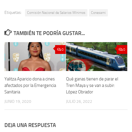
Etiquetas:
Comisión Nacional de Salarios Mínimos
Conasami
TAMBIÉN TE PODRÍA GUSTAR...
0
0
Yalitza Aparicio dona a cines
Qué ganas tienen de parar el
afectados por la Emergencia
Tren Maya y se van a subir:
Sanitaria
López Obrador
JUNIO 19, 2020
JULIO 26, 2022
DEJA UNA RESPUESTA