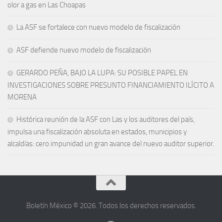
olor a gas en Las Choapas
La ASF se fortalece con nuevo modelo de fiscalización
ASF defiende nuevo modelo de fiscalización
GERARDO PEÑA, BAJO LA LUPA: SU POSIBLE PAPEL EN
INVESTIGACIONES SOBRE PRESUNTO FINANCIAMIENTO ILÍCITO A
MORENA
Histórica reunión de la ASF con Las y los auditores del país,
impulsa una fiscalización absoluta en estados, municipios y
alcaldías: cero impunidad un gran avance del nuevo auditor superior.
Boletín México © 2026. Todos los derechos reservados.