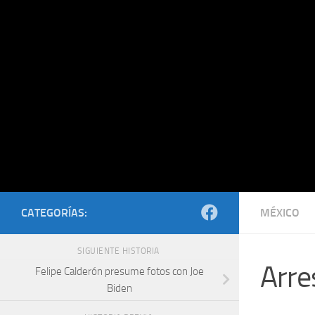
Saltar al contenido
CATEGORÍAS:
MÉXICO
SIGUIENTE HISTORIA
Arre
Felipe Calderón presume fotos con Joe
Biden