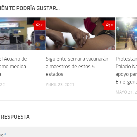
ÉN TE PODRÍA GUSTAR...
0
0
el Acuario de
Siguiente semana vacunarán
Protesta
como medida
a maestros de estos 5
Palacio Na
a
estados
apoyo par
Emergenci
022
ABRIL 23, 2021
MAYO 21, 
 RESPUESTA
io
*