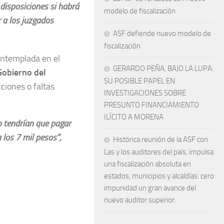
disposiciones si habrá
modelo de fiscalización
r a los juzgados
ASF defiende nuevo modelo de
fiscalización
ontemplada en el
GERARDO PEÑA, BAJO LA LUPA:
Gobierno del
SU POSIBLE PAPEL EN
ciones o faltas
INVESTIGACIONES SOBRE
PRESUNTO FINANCIAMIENTO
ILÍCITO A MORENA
 tendrían que pagar
los 7 mil pesos”,
Histórica reunión de la ASF con
Las y los auditores del país, impulsa
una fiscalización absoluta en
estados, municipios y alcaldías: cero
impunidad un gran avance del
nuevo auditor superior.