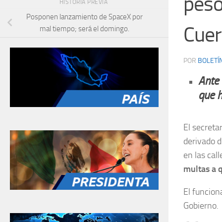
peso
HISTORIA PREVIA
Posponen lanzamiento de SpaceX por
Cuer
mal tiempo; será el domingo.
POR
BOLETÍ
Ante 
que h
El secret
derivado 
en las cal
multas a 
El funcion
Gobierno.