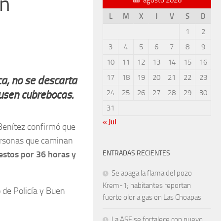
en
L
M
X
J
V
S
D
1
2
3
4
5
6
7
8
9
10
11
12
13
14
15
16
17
18
19
20
21
22
23
a, no se descarta
usen cubrebocas.
24
25
26
27
28
29
30
31
« Jul
Benítez confirmó que
rsonas que caminan
restos por 36 horas y
ENTRADAS RECIENTES
Se apaga la flama del pozo
Krem-1; habitantes reportan
 de Policía y Buen
fuerte olor a gas en Las Choapas
La ASF se fortalece con nuevo