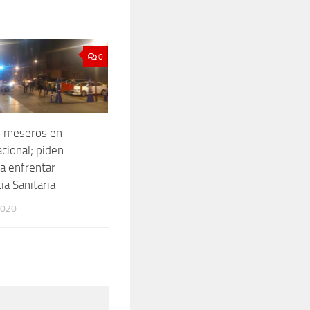
0
n meseros en
cional; piden
a enfrentar
a Sanitaria
2020