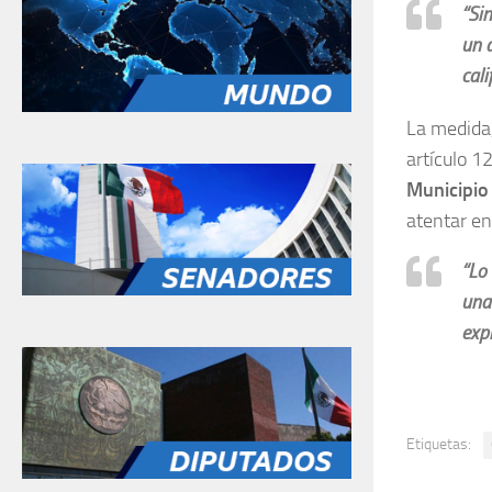
“Si
un 
cali
La medida,
artículo 12
Municipio
atentar en
“Lo
una
expl
Etiquetas: