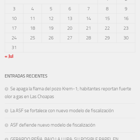
3
4
5
6
7
8
9
10
11
12
13
14
15
16
17
18
19
20
21
22
23
24
25
26
27
28
29
30
31
« Jul
ENTRADAS RECIENTES
Se apaga la flama del pozo Krem-1; habitantes reportan fuerte
olor a gas en Las Choapas
La ASF se fortalece con nuevo modelo de fiscalización
ASF defiende nuevo modelo de fiscalización
GERARDO PEÑA, BAJO LA LUPA: SU POSIBLE PAPEL EN