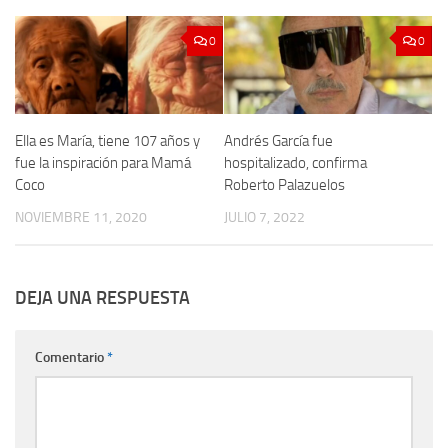
0
0
Ella es María, tiene 107 años y
Andrés García fue
fue la inspiración para Mamá
hospitalizado, confirma
Coco
Roberto Palazuelos
NOVIEMBRE 11, 2020
JULIO 7, 2022
DEJA UNA RESPUESTA
Comentario
*