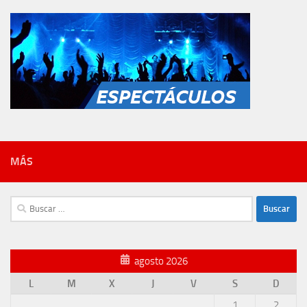
MÁS
Buscar:
agosto 2026
L
M
X
J
V
S
D
1
2