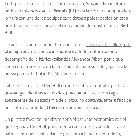
Todo parece indicar que el piloto mexicano,
Sergio ‘Checo’ Pérez
podría mantenerse en la
Fórmula (F1)
para la próxima temporada, y
lo haría con uno de los equipos candidatos a pelear podios en cada
una de las carreras e incluso el campeonato de constructores:
Red
Bull.
De acuerdo a información del diario italiano
‘La Gazzetta dello Sport’
,
el equipo austriaco no se encuentra del todo conforme con el
desempeño del británico-tailandés
Alexander Albon
, por lo que
verían en el mexicano un buen candidato para suplirlo y que sea la
nueva pareja del holandés Max Verstappen.
Cabe mencionar que
Red Bull
no acostumbra a contratar pilotos
que vengan de otras escuderías, pues tienen casi como regla
abastecerse de su academia de pilotos; no obstante, ante la falta de
un piloto prometedor,
Checo
sería una buena opción.
Un punto a favor del mexicano sería el paquete económico con el
que llegaría a
Red Bull
, pues cuenta con al menos una decena de
patrocinios que significarían un gran impacto para la escudería,