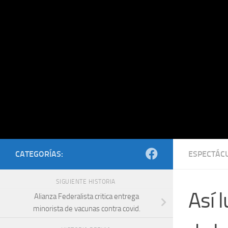
Saltar al contenido
CATEGORÍAS:
ESPECTÁC
SIGUIENTE HISTORIA
Así l
Alianza Federalista critica entrega
minorista de vacunas contra covid.