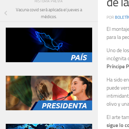
de l
HISTORIA PREVIA
Vacuna covid será aplicada el jueves a
médicos.
POR
BOLETÍ
El montaj
para la pe
Uno de los
incógnita 
Príncipe 
Ha sido en
puede ver
intimidant
olivo y un
El arte tam
sigue lo 