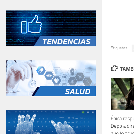
Etiquetas:
TAMBI
Épica resp
Depp a dir
que lo acu