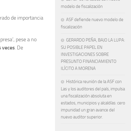
modelo de fiscalización
 grado de importancia
ASF defiende nuevo modelo de
fiscalización
 presa’, pese a no
GERARDO PEÑA, BAJO LA LUPA:
 veces
. De
SU POSIBLE PAPEL EN
INVESTIGACIONES SOBRE
PRESUNTO FINANCIAMIENTO
ILÍCITO A MORENA
Histórica reunión de la ASF con
Las y los auditores del país, impulsa
una fiscalización absoluta en
estados, municipios y alcaldías: cero
impunidad un gran avance del
nuevo auditor superior.