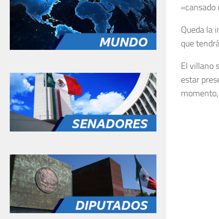
«cansado d
Queda la i
que tendrá
El villano
estar pres
momento, 