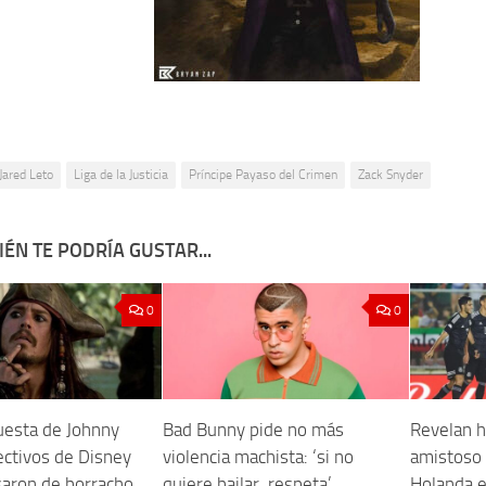
Jared Leto
Liga de la Justicia
Príncipe Payaso del Crimen
Zack Snyder
ÉN TE PODRÍA GUSTAR...
0
0
uesta de Johnny
Bad Bunny pide no más
Revelan h
ectivos de Disney
violencia machista: ‘si no
amistoso 
saron de borracho
quiere bailar, respeta’
Holanda 