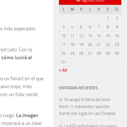
L
M
X
J
V
S
D
1
2
3
4
5
6
7
8
9
nos más esperados
10
11
12
13
14
15
16
17
18
19
20
21
22
23
red Leto. Con la
24
25
26
27
28
29
30
 cómo lucirá el
31
« Jul
o un fanart en el que
uevo traje, más
ENTRADAS RECIENTES
 con un fular verde
Se apaga la flama del pozo
Krem-1; habitantes reportan
fuerte olor a gas en Las Choapas
o ciego.
La imagen
 mostrará a un Joker
La ASF se fortalece con nuevo