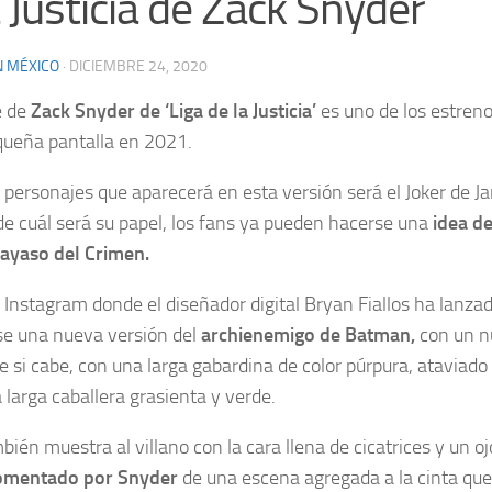
a Justicia de Zack Snyder
N MÉXICO
·
DICIEMBRE 24, 2020
e de
Zack Snyder de ‘Liga de la Justicia’
es uno de los estre
queña pantalla en 2021.
 personajes que aparecerá en esta versión será el Joker de Ja
de cuál será su papel, los fans ya pueden hacerse una
idea de
Payaso del Crimen.
 Instagram donde el diseñador digital Bryan Fiallos ha lanzad
se una nueva versión del
archienemigo de Batman,
con un n
e si cabe, con una larga gabardina de color púrpura, ataviado
a larga caballera grasienta y verde.
bién muestra al villano con la cara llena de cicatrices y un oj
comentado por Snyder
de una escena agregada a la cinta que