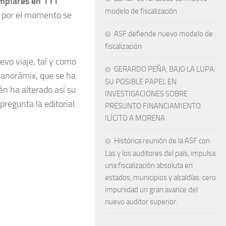
emplares en 111
modelo de fiscalización
e por el momento se
ASF defiende nuevo modelo de
fiscalización
evo viaje, tal y como
GERARDO PEÑA, BAJO LA LUPA:
 Panorámix, que se ha
SU POSIBLE PAPEL EN
n ha alterado así su
INVESTIGACIONES SOBRE
pregunta la editorial.
PRESUNTO FINANCIAMIENTO
ILÍCITO A MORENA
Histórica reunión de la ASF con
Las y los auditores del país, impulsa
una fiscalización absoluta en
estados, municipios y alcaldías: cero
impunidad un gran avance del
nuevo auditor superior.