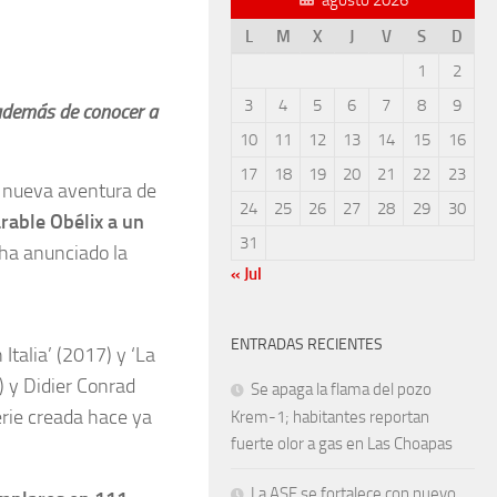
L
M
X
J
V
S
D
1
2
3
4
5
6
7
8
9
, además de conocer a
10
11
12
13
14
15
16
17
18
19
20
21
22
23
a nueva aventura de
24
25
26
27
28
29
30
arable Obélix a un
31
 ha anunciado la
« Jul
ENTRADAS RECIENTES
 Italia’ (2017) y ‘La
) y Didier Conrad
Se apaga la flama del pozo
erie creada hace ya
Krem-1; habitantes reportan
fuerte olor a gas en Las Choapas
La ASF se fortalece con nuevo