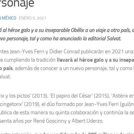
rsonaje
N MÉXICO
·
ENERO 5, 2021
á al héroe galo y a su inseparable Obélix a un viaje a otro país
vo personaje, tal y como ha anunciado la editorial Salvat.
ntes Jean-Yves Ferri y Didier Conrad publicarán en 2021 un
ue cumpliendo la tradición
llevará al héroe galo y a su insep
o país
, además de conocer a un nuevo personaje, tal y como
alvat.
ix y los pictos’ (2013), ‘El papiro del César’ (2015), ‘Astérix en
rcingetorix’ (2019), el dúo formado por Jean-Yves Ferri (guión
publica de esta manera su quinta colaboración y continúa la s
senta años por René Goscinny y Albert Uderzo.