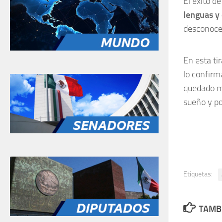
El éxito d
lenguas y 
desconocen
En esta ti
lo confirm
quedado me
sueño y po
Etiquetas:
TAMBI