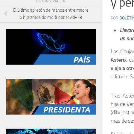
y pe
HISTORIA PREVIA
El último apretón de manos entre madre
e hija antes de morir por covid-19
POR
BOLETÍ
Llevar
un nue
Los dibuja
Astérix
, q
viaje a otr
editorial S
Tras ‘Astér
hija de Ve
(dibujos) 
más de se