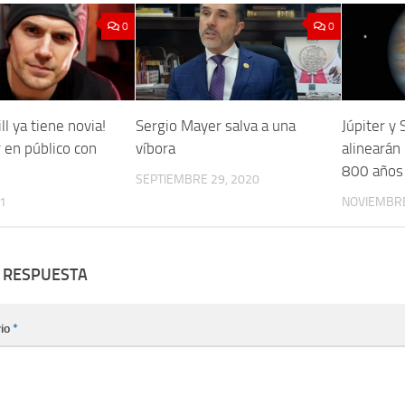
0
0
ll ya tiene novia!
Sergio Mayer salva a una
Júpiter y
r en público con
víbora
alinearán
800 años
SEPTIEMBRE 29, 2020
21
NOVIEMBRE
 RESPUESTA
io
*