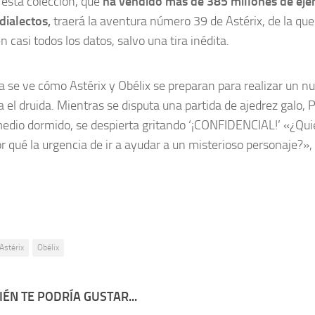
e esta colección, que
ha vendido más de 385 millones de ej
dialectos,
traerá la aventura número 39 de Astérix, de la qu
 casi todos los datos, salvo una tira inédita.
ra se ve cómo Astérix y Obélix se preparan para realizar un nu
a el druida. Mientras se disputa una partida de ajedrez galo,
dio dormido, se despierta gritando ‘¡CONFIDENCIAL!’ «¿Quié
r qué la urgencia de ir a ayudar a un misterioso personaje?», 
Astérix
Obélix
ÉN TE PODRÍA GUSTAR...