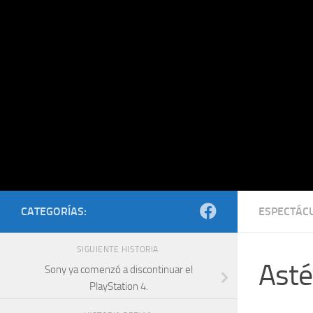
Saltar al contenido
CATEGORÍAS:
ESPECTÁC
SIGUIENTE HISTORIA
Asté
Sony ya comenzó a discontinuar el
PlayStation 4.