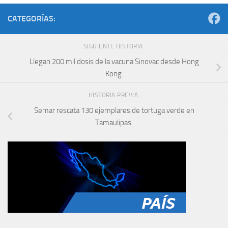
CATEGORÍAS:
SIGUIENTE HISTORIA
Llegan 200 mil dosis de la vacuna Sinovac desde Hong
Kong.
HISTORIA PREVIA
Semar rescata 130 ejemplares de tortuga verde en
Tamaulipas.