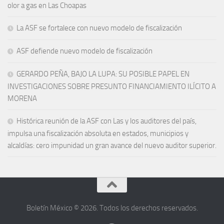
olor a gas en Las Choapas
La ASF se fortalece con nuevo modelo de fiscalización
ASF defiende nuevo modelo de fiscalización
GERARDO PEÑA, BAJO LA LUPA: SU POSIBLE PAPEL EN
INVESTIGACIONES SOBRE PRESUNTO FINANCIAMIENTO ILÍCITO A
MORENA
Histórica reunión de la ASF con Las y los auditores del país,
impulsa una fiscalización absoluta en estados, municipios y
alcaldías: cero impunidad un gran avance del nuevo auditor superior.
Boletín México © 2026. Todos los derechos reservados.