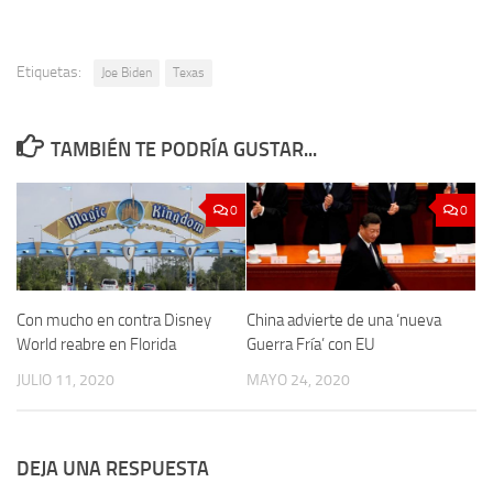
Etiquetas:
Joe Biden
Texas
TAMBIÉN TE PODRÍA GUSTAR...
0
0
Con mucho en contra Disney
China advierte de una ‘nueva
World reabre en Florida
Guerra Fría’ con EU
JULIO 11, 2020
MAYO 24, 2020
DEJA UNA RESPUESTA