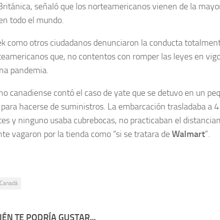
ritánica, señaló que los norteamericanos vienen de la mayor 
en todo el mundo.
k como otros ciudadanos denunciaron la conducta totalment
teamericanos que, no contentos con romper las leyes en vigo
una pandemia.
no canadiense contó el caso de yate que se detuvo en un pe
para hacerse de suministros. La embarcación trasladaba a 4 
es y ninguno usaba cubrebocas, no practicaban el distanciam
e vagaron por la tienda como “si se tratara de
Walmart
”.
Canadá
ÉN TE PODRÍA GUSTAR...