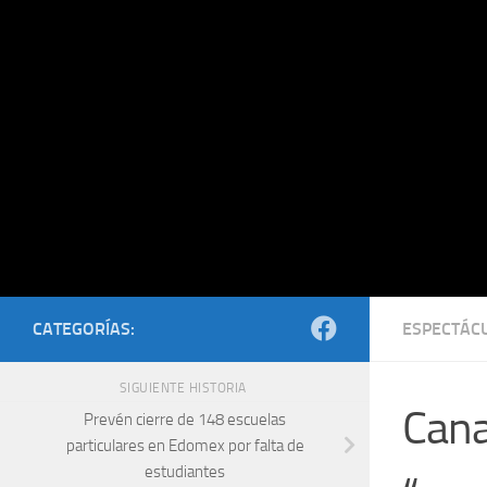
Saltar al contenido
CATEGORÍAS:
ESPECTÁC
SIGUIENTE HISTORIA
Cana
Prevén cierre de 148 escuelas
particulares en Edomex por falta de
estudiantes