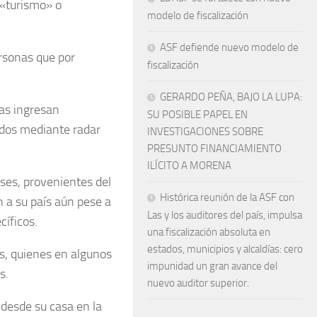
 «turismo» o
modelo de fiscalización
ASF defiende nuevo modelo de
rsonas que por
fiscalización
GERARDO PEÑA, BAJO LA LUPA:
nas ingresan
SU POSIBLE PAPEL EN
dos mediante radar
INVESTIGACIONES SOBRE
PRESUNTO FINANCIAMIENTO
ILÍCITO A MORENA
ses, provenientes del
Histórica reunión de la ASF con
n a su país aún pese a
Las y los auditores del país, impulsa
íficos.
una fiscalización absoluta en
estados, municipios y alcaldías: cero
s, quienes en algunos
impunidad un gran avance del
s.
nuevo auditor superior.
 desde su casa en la