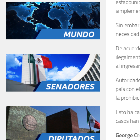
estadounid
simplemen
Sin embarg
necesidad
De acuerdo
ilegalment
al ingresa
Autoridade
país con e
la prohibi
Esto ha ca
casos han 
George Cr