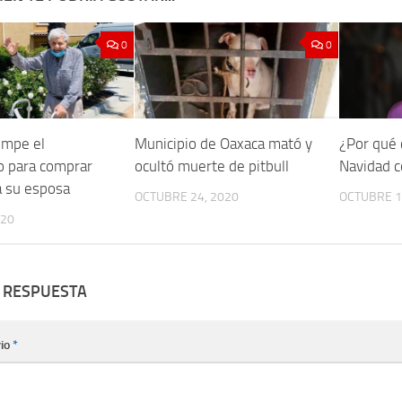
0
0
ompe el
Municipio de Oaxaca mató y
¿Por qué 
o para comprar
ocultó muerte de pitbull
Navidad c
a su esposa
OCTUBRE 24, 2020
OCTUBRE 1
020
 RESPUESTA
io
*