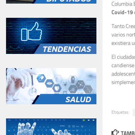
Columbia B
Covid-19
Tanto Cree
varios nor
existiera 
El ciudada
candiense 
adolescent
simplement
Etiquetas:
TAMBI