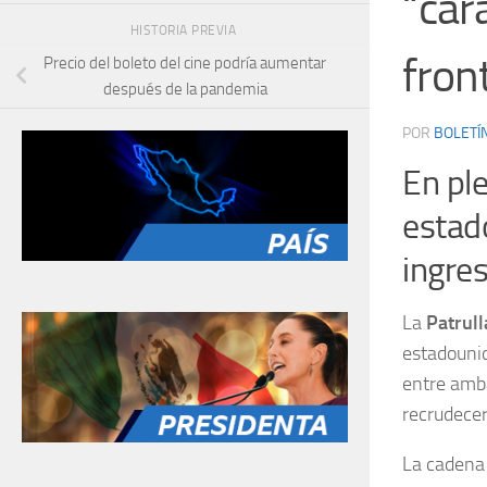
“car
HISTORIA PREVIA
fron
Precio del boleto del cine podría aumentar
después de la pandemia
POR
BOLETÍ
En pl
estad
ingres
La
Patrull
estadounid
entre amb
recrudecer
La caden