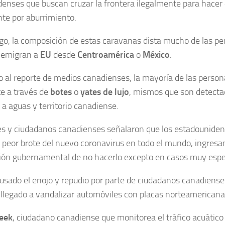
enses que buscan cruzar la frontera ilegalmente para hacer
te por aburrimiento.
o, la composición de estas caravanas dista mucho de las pe
 emigran a
EU
desde
Centroamérica
o
México
.
 al reporte de medios canadienses, la mayoría de las perso
e a través de
botes
o
yates de lujo
, mismos que son detecta
r a aguas y territorio canadiense.
s y ciudadanos canadienses señalaron que los estadouniden
l peor brote del nuevo coronavirus en todo el mundo, ingresa
ción gubernamental de no hacerlo excepto en casos muy espec
usado el enojo y repudio por parte de ciudadanos canadiense
llegado a vandalizar automóviles con placas norteamericana
eek
, ciudadano canadiense que monitorea el tráfico acuático