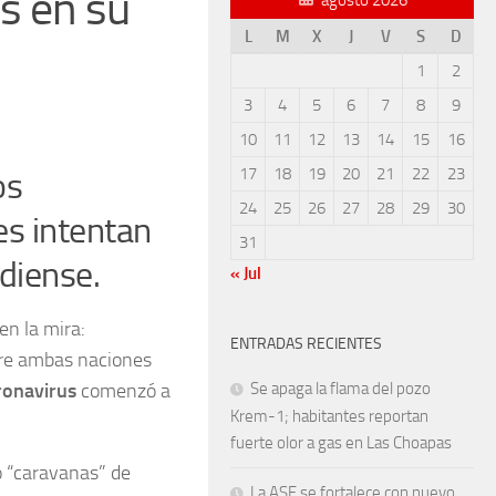
s en su
L
M
X
J
V
S
D
1
2
3
4
5
6
7
8
9
10
11
12
13
14
15
16
17
18
19
20
21
22
23
os
24
25
26
27
28
29
30
es intentan
31
adiense.
« Jul
en la mira:
ENTRADAS RECIENTES
tre ambas naciones
ronavirus
comenzó a
Se apaga la flama del pozo
Krem-1; habitantes reportan
fuerte olor a gas en Las Choapas
o “caravanas” de
La ASF se fortalece con nuevo