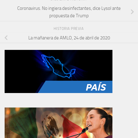
Coronavirus. No ingiera desinfectantes, dice Lysol ante
propuesta de Trump
HISTORIA PREVIA
La mañanera de AMLO, 24 de abril de 2020