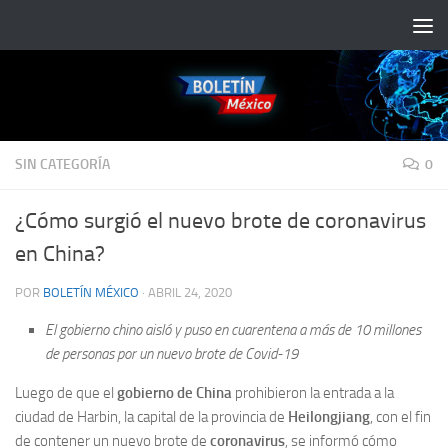
Saltar al contenido
SIN CATEGORÍA
0
¿Cómo surgió el nuevo brote de coronavirus
en China?
POR
BOLETÍN MÉXICO
·
ABRIL 24, 2020
El gobierno chino aisló y puso en cuarentena a más de 10 millones
de personas por un nuevo brote de Covid-19
Luego de que el
gobierno de China
prohibieron la entrada a la
ciudad de Harbin, la capital de la provincia de
Heilongjiang
, con el fin
de contener un nuevo brote de
coronavirus
, se informó cómo