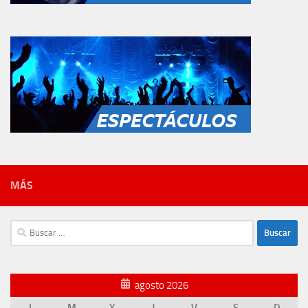
MÁS
Buscar:
agosto 2026
L
M
X
J
V
S
D