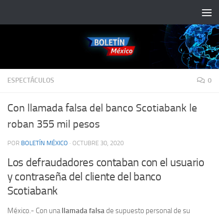
Saltar al contenido
ESPECTÁCULOS
0
Con llamada falsa del banco Scotiabank le
roban 355 mil pesos
POR
BOLETÍN MÉXICO
·
OCTUBRE 30, 2020
Los defraudadores contaban con el usuario
y contraseña del cliente del banco
Scotiabank
México.- Con una
llamada
falsa
de supuesto personal de su