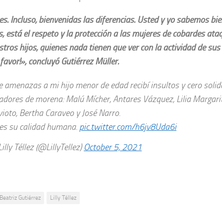
 es. Incluso, bienvenidas las diferencias. Usted y yo sabemos bi
s, está el respeto y la protección a las mujeres de cobardes ata
stros hijos, quienes nada tienen que ver con la actividad de su
favor!», concluyó Gutiérrez Müller.
e amenazas a mi hijo menor de edad recibí insultos y cero solid
adores de morena: Malú Mícher, Antares Vázquez, Lilia Margari
vioto, Bertha Caraveo y José Narro.
 es su calidad humana.
pic.twitter.com/h6jv8Uda6i
lly Téllez (@LillyTellez)
October 5, 2021
Beatriz Gutiérrez
Lilly Téllez