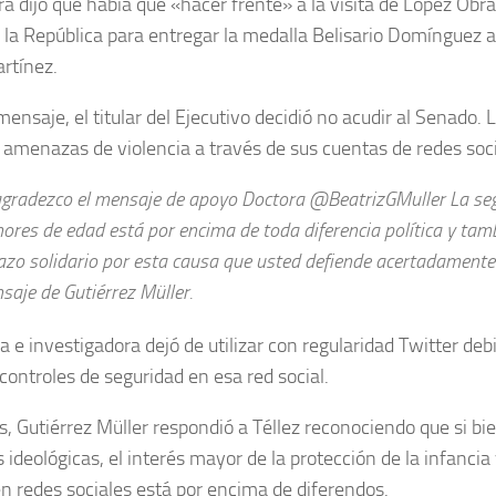
a dijo que había que «hacer frente» a la visita de López Obra
la República para entregar la medalla Belisario Domínguez a
artínez.
mensaje, el titular del Ejecutivo decidió no acudir al Senado. 
 amenazas de violencia a través de sus cuentas de redes soci
agradezco el mensaje de apoyo Doctora @BeatrizGMuller La segu
ores de edad está por encima de toda diferencia política y tamb
azo solidario por esta causa que usted defiende acertadamente»
saje de Gutiérrez Müller.
ra e investigadora dejó de utilizar con regularidad Twitter de
 controles de seguridad en esa red social.
s, Gutiérrez Müller respondió a Téllez reconociendo que si b
 ideológicas, el interés mayor de la protección de la infancia 
en redes sociales está por encima de diferendos.