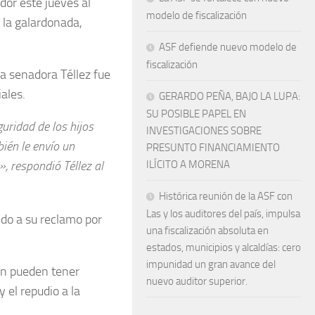
dor este jueves al
modelo de fiscalización
 la galardonada,
ASF defiende nuevo modelo de
fiscalización
La senadora Téllez fue
ales.
GERARDO PEÑA, BAJO LA LUPA:
SU POSIBLE PAPEL EN
ridad de los hijos
INVESTIGACIONES SOBRE
ién le envío un
PRESUNTO FINANCIAMIENTO
, respondió Téllez al
ILÍCITO A MORENA
Histórica reunión de la ASF con
Las y los auditores del país, impulsa
bido a su reclamo por
una fiscalización absoluta en
estados, municipios y alcaldías: cero
impunidad un gran avance del
ien pueden tener
nuevo auditor superior.
y el repudio a la