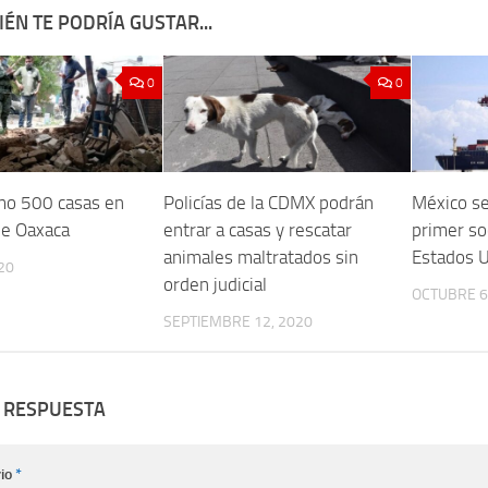
ÉN TE PODRÍA GUSTAR...
0
0
mo 500 casas en
Policías de la CDMX podrán
México se
de Oaxaca
entrar a casas y rescatar
primer so
animales maltratados sin
Estados 
20
orden judicial
OCTUBRE 6
SEPTIEMBRE 12, 2020
 RESPUESTA
io
*