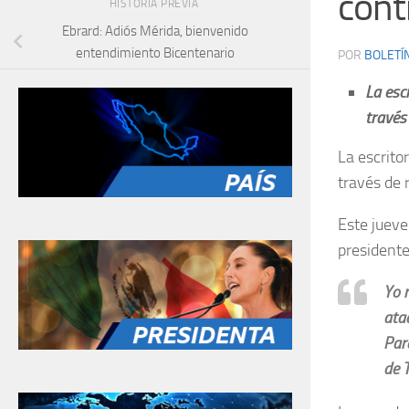
contr
HISTORIA PREVIA
Ebrard: Adiós Mérida, bienvenido
entendimiento Bicentenario
POR
BOLETÍ
La esc
través 
La escrito
través de r
Este jueve
presidente
Yo 
ata
Par
de T