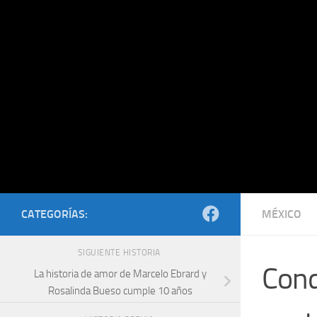
Saltar al contenido
CATEGORÍAS:
MÉXICO
SIGUIENTE HISTORIA
Cond
La historia de amor de Marcelo Ebrard y
Rosalinda Bueso cumple 10 años