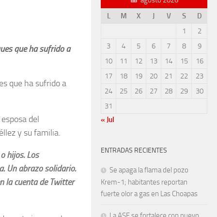
L
M
X
J
V
S
D
1
2
3
4
5
6
7
8
9
ques que ha sufrido a
10
11
12
13
14
15
16
17
18
19
20
21
22
23
es que ha sufrido a
24
25
26
27
28
29
30
31
n esposa del
« Jul
lez y su familia.
ENTRADAS RECIENTES
o hijos. Los
a. Un abrazo solidario.
Se apaga la flama del pozo
n la cuenta de Twitter
Krem-1; habitantes reportan
fuerte olor a gas en Las Choapas
La ASF se fortalece con nuevo