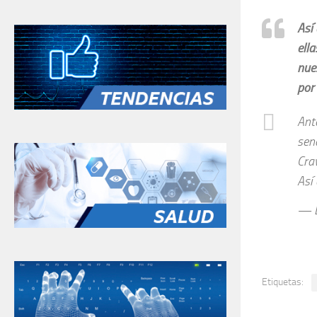
Así
ella
nue
por 
Ant
sen
Cra
Así
— Li
Etiquetas: