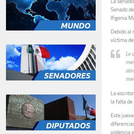
La senador
Senado de 
Ifigenia M
Debido al 
víctima de
Le 
men
abr
men
La escrito
la falta de
Este jueve
diferencias
violencia 