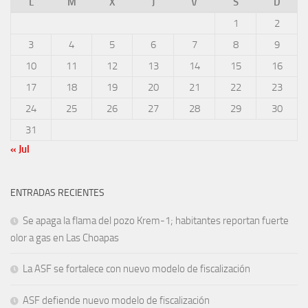
L
M
X
J
V
S
D
1
2
3
4
5
6
7
8
9
10
11
12
13
14
15
16
17
18
19
20
21
22
23
24
25
26
27
28
29
30
31
« Jul
ENTRADAS RECIENTES
Se apaga la flama del pozo Krem-1; habitantes reportan fuerte
olor a gas en Las Choapas
La ASF se fortalece con nuevo modelo de fiscalización
ASF defiende nuevo modelo de fiscalización