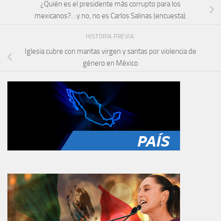
¿Quién es el presidente más corrupto para los
mexicanos?…y no, no es Carlos Salinas (encuesta).
HISTORIA PREVIA
Iglesia cubre con mantas virgen y santas por violencia de
género en México