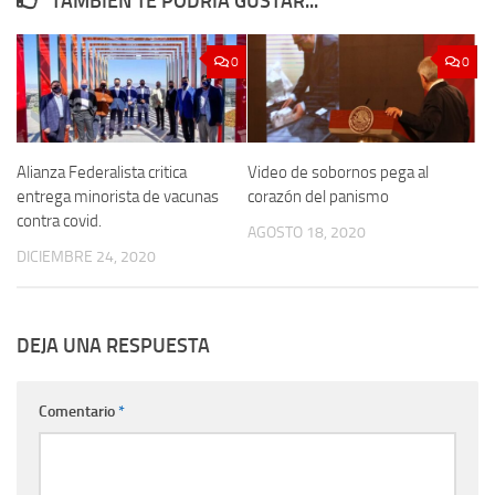
TAMBIÉN TE PODRÍA GUSTAR...
0
0
Alianza Federalista critica
Video de sobornos pega al
entrega minorista de vacunas
corazón del panismo
contra covid.
AGOSTO 18, 2020
DICIEMBRE 24, 2020
DEJA UNA RESPUESTA
Comentario
*