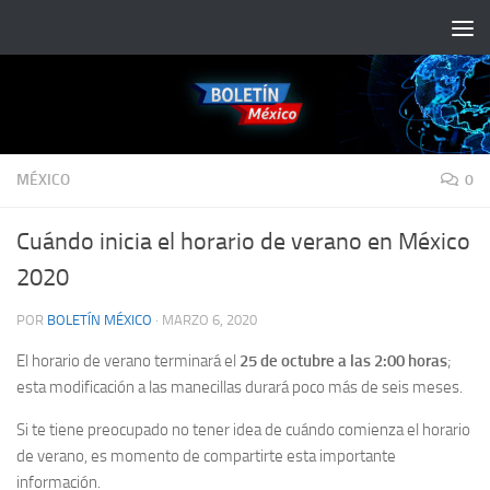
Saltar al contenido
MÉXICO
0
Cuándo inicia el horario de verano en México
2020
POR
BOLETÍN MÉXICO
·
MARZO 6, 2020
El horario de verano terminará el
25 de octubre a las 2:00 horas
;
esta modificación a las manecillas durará poco más de seis meses.
Si te tiene preocupado no tener idea de cuándo comienza el horario
de verano, es momento de compartirte esta importante
información.