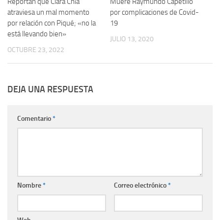
Reportan que Clara Chía
Muere Raymundo Capetillo
atraviesa un mal momento
por complicaciones de Covid-
por relación con Piqué; «no la
19
está llevando bien»
JULIO 13, 2020
OCTUBRE 23, 2022
DEJA UNA RESPUESTA
Comentario
*
Nombre
*
Correo electrónico
*