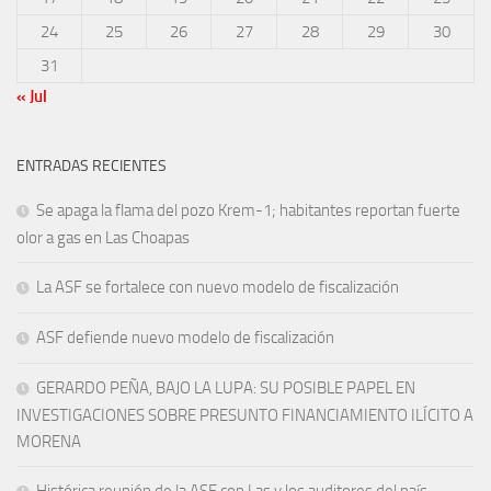
24
25
26
27
28
29
30
31
« Jul
ENTRADAS RECIENTES
Se apaga la flama del pozo Krem-1; habitantes reportan fuerte
olor a gas en Las Choapas
La ASF se fortalece con nuevo modelo de fiscalización
ASF defiende nuevo modelo de fiscalización
GERARDO PEÑA, BAJO LA LUPA: SU POSIBLE PAPEL EN
INVESTIGACIONES SOBRE PRESUNTO FINANCIAMIENTO ILÍCITO A
MORENA
Histórica reunión de la ASF con Las y los auditores del país,