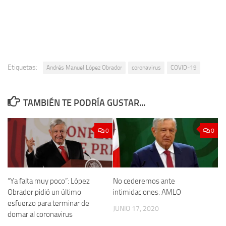
Etiquetas:
Andrés Manuel López Obrador
coronavirus
COVID-19
TAMBIÉN TE PODRÍA GUSTAR...
0
0
“Ya falta muy poco”: López
No cederemos ante
Obrador pidió un último
intimidaciones: AMLO
esfuerzo para terminar de
JUNIO 17, 2020
domar al coronavirus