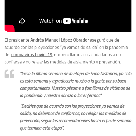
El presidente
Andrés Manuel López Obrador
aseguró que de
acuerdo con las proyecciones “ya vamos de salida” en la pandemia
del
coronavirus Covid-19
, empero llamó a los ciudadanos a no
confiarse y no relajar las medidas de aislamiento y prevención.
“Inicia la última semana de la etapa de Sana Distancia, ya solo
es esta semana y agradecerle mucho a la gente por su buen
comportamiento. Nuestro pésame a familiares de víctimas de
la pandemia y nuestro abrazo a los enfermos”.
“Decirles que de acuerdo con las proyecciones ya vamos de
salida, no debemos de confiarnos, no relajar las medidas de
prevención, seguir las recomendaciones hasta el fin de semana
que termina esta etapa”.