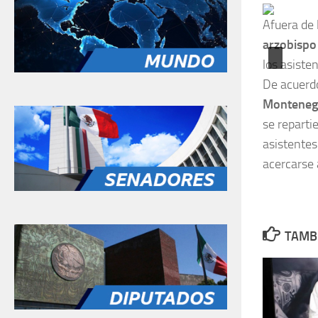
Afuera de 
arzobispo 
los asiste
De acuerdo
Monteneg
se reparti
asistentes
acercarse 
TAMBI