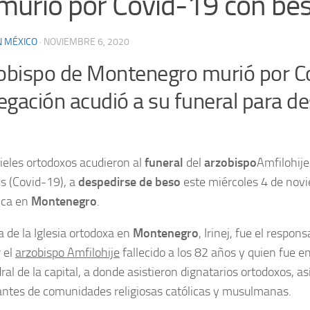
murió por Covid-19 con be
N MÉXICO
·
NOVIEMBRE 6, 2020
zobispo de Montenegro murió por C
egación acudió a su funeral para de
ieles ortodoxos acudieron al
funeral
del
arzobispo
Amfilohije,
s (Covid-19), a
despedirse de beso
este miércoles 4 de novi
ica en
Montenegro
.
ca de la Iglesia ortodoxa en
Montenegro
, Irinej, fue el respons
r el
arzobispo Amfilohije
fallecido a los 82 años y quien fue en
dral de la capital, a donde asistieron dignatarios ortodoxos, a
ntes de comunidades religiosas católicas y musulmanas.