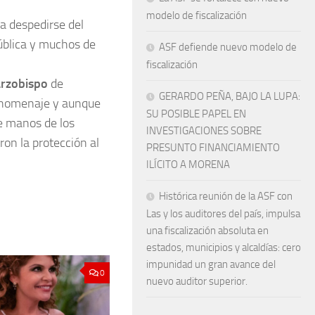
modelo de fiscalización
ra despedirse del
pública y muchos de
ASF defiende nuevo modelo de
fiscalización
arzobispo
de
GERARDO PEÑA, BAJO LA LUPA:
le homenaje y aunque
SU POSIBLE PAPEL EN
de manos de los
INVESTIGACIONES SOBRE
ron la protección al
PRESUNTO FINANCIAMIENTO
ILÍCITO A MORENA
Histórica reunión de la ASF con
Las y los auditores del país, impulsa
una fiscalización absoluta en
estados, municipios y alcaldías: cero
impunidad un gran avance del
0
nuevo auditor superior.