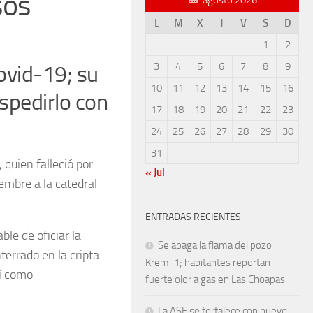
sos
L
M
X
J
V
S
D
1
2
3
4
5
6
7
8
9
ovid-19; su
10
11
12
13
14
15
16
spedirlo con
17
18
19
20
21
22
23
24
25
26
27
28
29
30
31
 quien falleció por
« Jul
embre a la catedral
ENTRADAS RECIENTES
able de oficiar la
Se apaga la flama del pozo
terrado en la cripta
Krem-1; habitantes reportan
sí como
fuerte olor a gas en Las Choapas
La ASF se fortalece con nuevo