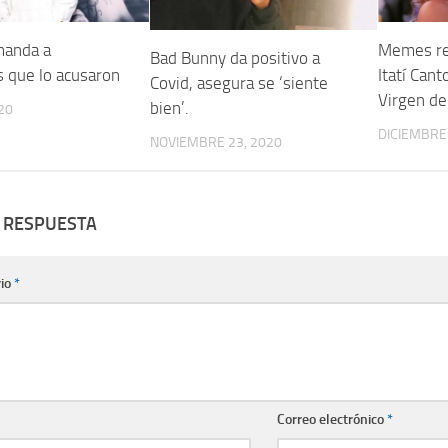
manda a
Memes re
Bad Bunny da positivo a
s que lo acusaron
Itatí Cant
Covid, asegura se ‘siente
Virgen de
bien’.
20
DICIEMBRE 
NOVIEMBRE 23, 2020
 RESPUESTA
io
*
Correo electrónico
*