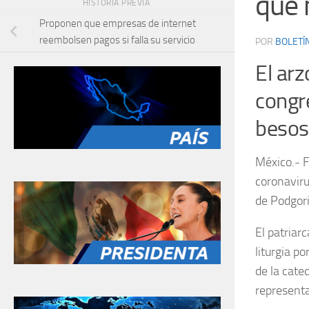
que 
HISTORIA PREVIA
Proponen que empresas de internet
reembolsen pagos si falla su servicio
POR
BOLETÍ
El ar
congr
besos
México.- F
coronaviru
de Podgor
El patriar
liturgia po
de la cate
representa