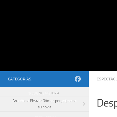
Saltar al contenido
CATEGORÍAS:
ESPECTÁC
SIGUIENTE HISTORIA
Desp
Arrestan a Eleazar Gómez por golpear a
su novia