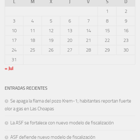
L
M
X
J
V
S
D
1
2
3
4
5
6
7
8
9
10
11
12
13
14
15
16
17
18
19
20
21
22
23
24
25
26
27
28
29
30
31
« Jul
ENTRADAS RECIENTES
Se apaga la flama del pozo Krem-1; habitantes reportan fuerte
olor a gas en Las Choapas
La ASF se fortalece con nuevo modelo de fiscalización
ASF defiende nuevo modelo de fiscalización