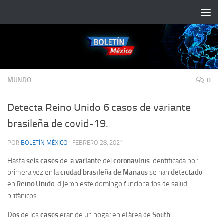
Saltar al contenido
MUNDO
0
Detecta Reino Unido 6 casos de variante
brasileña de covid-19.
POR
BOLETÍN MÉXICO
·
FEBRERO 28, 2021
Hasta
seis casos
de la
variante
del
coronavirus
identificada por
primera vez en la
ciudad brasileña de Manaus
se han
detectado
en
Reino Unido
, dijeron este domingo funcionarios de salud
británicos.
Dos
de los
casos
eran de un hogar en el área de
South