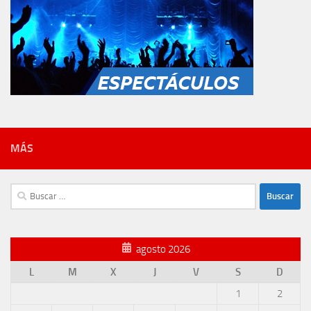
MÁS
Buscar:
agosto 2026
L
M
X
J
V
S
D
1
2