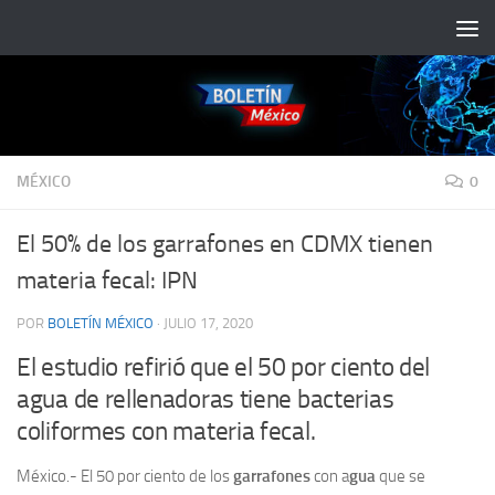
Saltar al contenido
MÉXICO
0
El 50% de los garrafones en CDMX tienen
materia fecal: IPN
POR
BOLETÍN MÉXICO
·
JULIO 17, 2020
El estudio refirió que el 50 por ciento del
agua de rellenadoras tiene bacterias
coliformes con materia fecal.
México.- El 50 por ciento de los
garrafones
con a
gua
que se