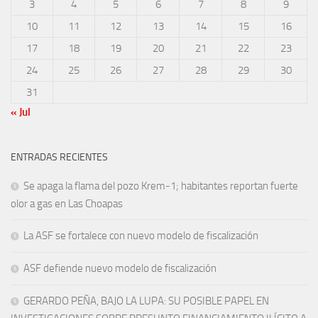
3
4
5
6
7
8
9
10
11
12
13
14
15
16
17
18
19
20
21
22
23
24
25
26
27
28
29
30
31
« Jul
ENTRADAS RECIENTES
Se apaga la flama del pozo Krem-1; habitantes reportan fuerte
olor a gas en Las Choapas
La ASF se fortalece con nuevo modelo de fiscalización
ASF defiende nuevo modelo de fiscalización
GERARDO PEÑA, BAJO LA LUPA: SU POSIBLE PAPEL EN