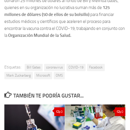
donaron 25 millones de dólares al fondo de Bill y Melinda Gates,
quienes en su organización no lucrativa suman más de
125
millones de dólares (50 de ellos de su bolsillo)
para financiar
estudios médicos y científicos que aceleren el proceso para
encontrar la vacuna contra el COVID-19, trabajando en conjunto con
la
Organización Mundial de la Salud.
Etiquetas:
Bill Gates
coronavirus
COVID-19
Facebook
Mark Zuckerberg
Microsoft
OMS
TAMBIÉN TE PODRÍA GUSTAR...
0
0