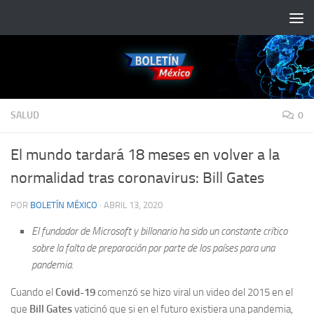
Saltar al contenido
SALUD
0
El mundo tardará 18 meses en volver a la
normalidad tras coronavirus: Bill Gates
POR
BOLETÍN MÉXICO
·
ABRIL 13, 2020
El fundador de Microsoft y billonario ha sido un constante crítico
sobre la falta de preparación por parte de los países para una
pandemia.
Cuando el
Covid-19
comenzó se hizo viral un video del 2015 en el
que
Bill Gates
vaticinó que si en el futuro existiera una pandemia,