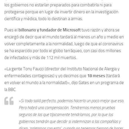
los gobiernos no estarían preparados para combatirla ni para
protegerse porque en lugar de invertir dinero en la investigación
científica y médica, todo lo destinan a armas.
Pues el
billonario y fundador de Microsoft
tuvo razón y ahora se
encargó de decir que el mundo tardará al menos un año y medio en
volver completamente a la normalidad, luego de que el coronavirus
se ha esparcido por todo el globo terráqueo, con casi dos millones
de infectados y más de 112 mil muertos.
«La gente Tony Faucci (director del Instituto Nacional de Alergia y
enfermedades contagiosas) y yo decimos que
18 meses
(tardará
en volver el mundo a la normalidad)», dijo Gates en un programa de
la BBC.
«Si todo salió perfecto, podemos hacerlo un poco mejor que eso.
Pero habrá una compensación. Tendremos menos pruebas
seguras de las que típicamente tendríamos, por lo que los
gobiernos tendrán que decidir si indemnizan a las compañías y
dicen: ‘salgamos con esto’, cuando no tenemos tiempo de hacer