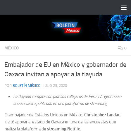
Saltar al contenido
MÉXICO
0
Embajador de EU en México y gobernador de
Oaxaca invitan a apoyar a la tlayuda
POR
BOLETÍN MÉXICO
·
JULIO 23, 2020
La tlayuda compite con platillos callejeros de Perú y Argentina en
una encuesta publicada en una plataforma de streaming
El embajador de Estados Unidos en México,
Christopher Landa
u,
invitó apoyar al estado de Oaxaca en una de las encuestas que
realiza la plataforma de
streaming Netflix.