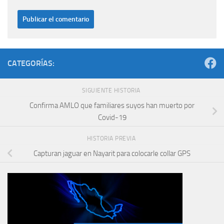
CATEGORÍAS:
SIGUIENTE HISTORIA
Confirma AMLO que familiares suyos han muerto por
Covid-19
HISTORIA PREVIA
Capturan jaguar en Nayarit para colocarle collar GPS