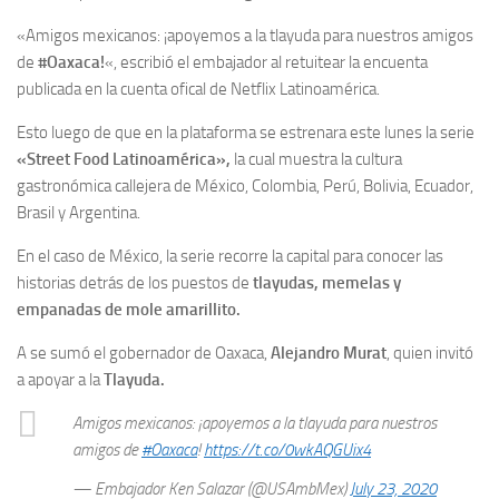
«Amigos mexicanos: ¡apoyemos a la tlayuda para nuestros amigos
de
#Oaxaca!
«, escribió el embajador al retuitear la encuenta
publicada en la cuenta ofical de Netflix Latinoamérica.
Esto luego de que en la plataforma se estrenara este lunes la serie
«Street Food Latinoamérica»,
la cual muestra la cultura
gastronómica callejera de México, Colombia, Perú, Bolivia, Ecuador,
Brasil y Argentina.
En el caso de México, la serie recorre la capital para conocer las
historias detrás de los puestos de
tlayudas, memelas y
empanadas de mole amarillito.
A se sumó el gobernador de Oaxaca,
Alejandro Murat
, quien invitó
a apoyar a la
Tlayuda.
Amigos mexicanos: ¡apoyemos a la tlayuda para nuestros
amigos de
#Oaxaca
!
https://t.co/0wkAQGUix4
— Embajador Ken Salazar (@USAmbMex)
July 23, 2020