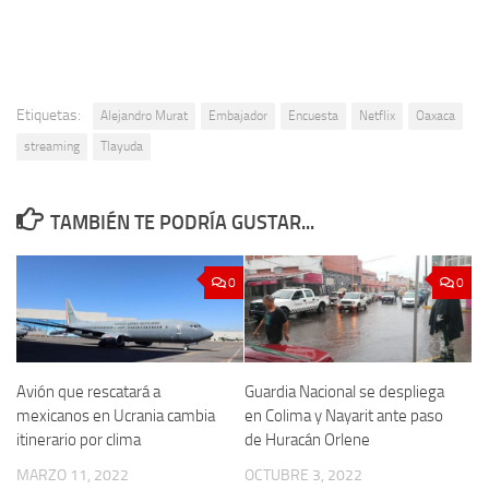
Etiquetas:
Alejandro Murat
Embajador
Encuesta
Netflix
Oaxaca
streaming
Tlayuda
TAMBIÉN TE PODRÍA GUSTAR...
0
0
Avión que rescatará a
Guardia Nacional se despliega
mexicanos en Ucrania cambia
en Colima y Nayarit ante paso
itinerario por clima
de Huracán Orlene
MARZO 11, 2022
OCTUBRE 3, 2022