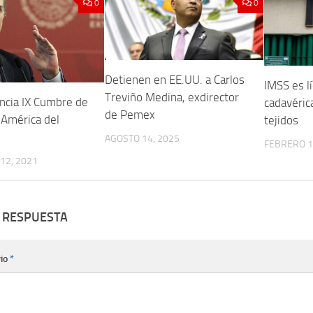
0
0
Detienen en EE.UU. a Carlos
IMSS es l
Treviño Medina, exdirector
ncia IX Cumbre de
cadavéric
de Pemex
 América del
tejidos
AGOSTO 14, 2025
FEBRERO 1
12, 2021
 RESPUESTA
io
*