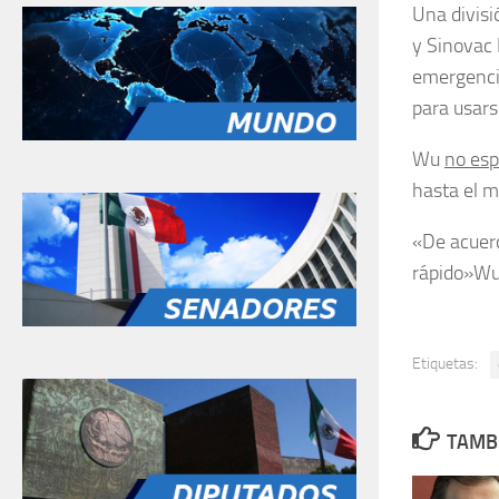
Una divis
y Sinovac 
emergencia
para usarse
Wu
no esp
hasta el 
«De acuerd
rápido»
Wu
Etiquetas:
TAMBI