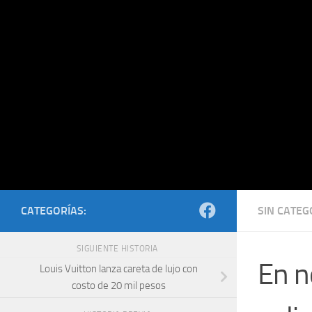
Saltar al contenido
CATEGORÍAS:
SIN CATEG
SIGUIENTE HISTORIA
En n
Louis Vuitton lanza careta de lujo con
costo de 20 mil pesos