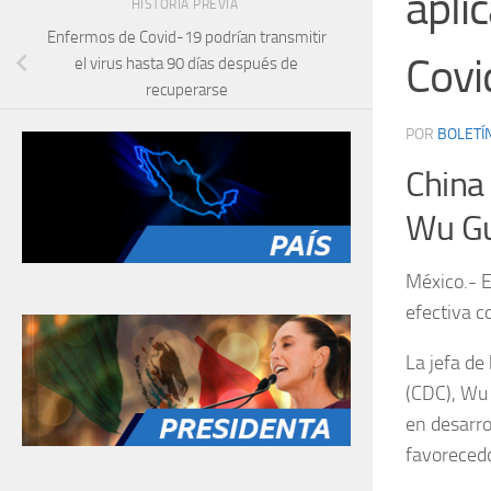
apli
HISTORIA PREVIA
Enfermos de Covid-19 podrían transmitir
Covi
el virus hasta 90 días después de
recuperarse
POR
BOLETÍ
China 
Wu Gu
México.- 
efectiva c
La jefa de
(CDC), Wu 
en desarro
favoreced