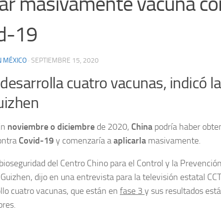
car masivamente vacuna con
d-19
N MÉXICO
·
SEPTIEMBRE 15, 2020
desarrolla cuatro vacunas, indicó l
izhen
En
noviembre o diciembre
de 2020,
China
podría haber obte
ontra
Covid-19
y comenzaría a
aplicarla
masivamente.
 bioseguridad del Centro Chino para el Control y la Prevenc
Guizhen, dijo en una entrevista para la televisión estatal CC
llo cuatro vacunas, que están en
fase 3
y sus resultados est
ores.