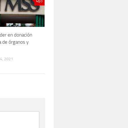
0
íder en donación
a de órganos y
4, 2021