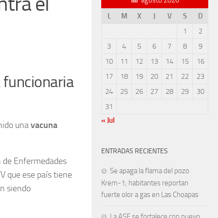
tra el
L
M
X
J
V
S
D
1
2
3
4
5
6
7
8
9
10
11
12
13
14
15
16
17
18
19
20
21
22
23
a funcionaria
24
25
26
27
28
29
30
31
« Jul
nido una
vacuna
ENTRADAS RECIENTES
ión de Enfermedades
Se apaga la flama del pozo
TV que ese país tiene
Krem-1; habitantes reportan
án siendo
fuerte olor a gas en Las Choapas
La ASF se fortalece con nuevo