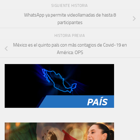
SIGUIENTE HISTORIA
WhatsApp ya permite videollamadas de hasta 8
participantes
HISTORIA PREVIA
México es el quinto país con más contagios de Covid-19 en
América: OPS