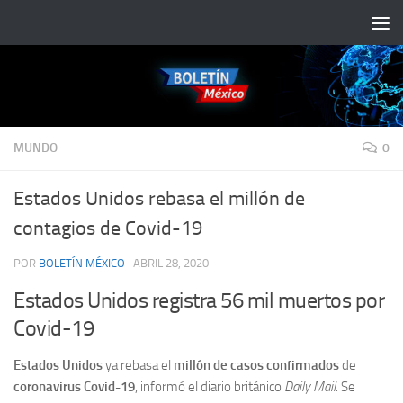
Saltar al contenido
MUNDO
0
Estados Unidos rebasa el millón de
contagios de Covid-19
POR
BOLETÍN MÉXICO
·
ABRIL 28, 2020
Estados Unidos registra 56 mil muertos por
Covid-19
Estados Unidos
ya rebasa el
millón de casos confirmados
de
coronavirus Covid-19
, informó el diario británico
Daily Mail.
Se