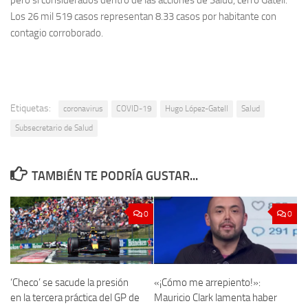
pero sí considerados dentro de las acciones de Salud, cerró Gatell.
Los 26 mil 519 casos representan 8.33 casos por habitante con
contagio corroborado.
Etiquetas:
coronavirus
COVID-19
Hugo López-Gatell
Salud
Subsecretario de Salud
TAMBIÉN TE PODRÍA GUSTAR...
0
0
‘Checo’ se sacude la presión
«¡Cómo me arrepiento!»:
en la tercera práctica del GP de
Mauricio Clark lamenta haber