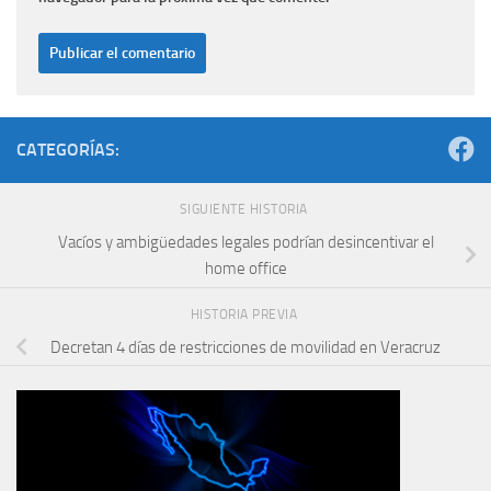
CATEGORÍAS:
SIGUIENTE HISTORIA
Vacíos y ambigüedades legales podrían desincentivar el
home office
HISTORIA PREVIA
Decretan 4 días de restricciones de movilidad en Veracruz