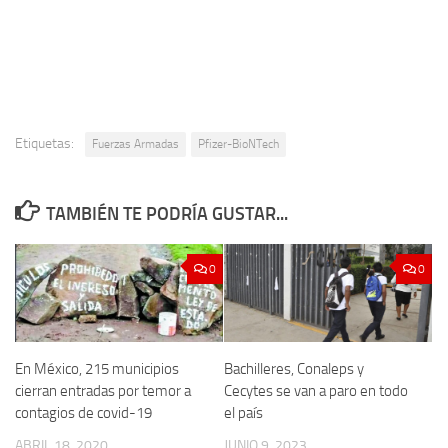
Etiquetas:
Fuerzas Armadas
Pfizer-BioNTech
TAMBIÉN TE PODRÍA GUSTAR...
0
0
En México, 215 municipios
Bachilleres, Conaleps y
cierran entradas por temor a
Cecytes se van a paro en todo
contagios de covid-19
el país
ABRIL 18, 2020
JUNIO 9, 2023