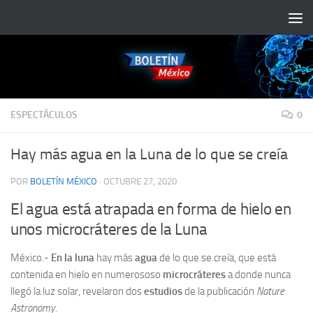
Saltar al contenido
ESPECTÁCULOS
0
Hay más agua en la Luna de lo que se creía
POR
BOLETÍN MÉXICO
·
OCTUBRE 27, 2020
El agua está atrapada en forma de hielo en
unos microcráteres de la Luna
México.-
En la luna
hay más
agua
de lo que se creía, que está
contenida en hielo en numerososo
microcráteres
a donde nunca
llegó la luz solar, revelaron dos
estudios
de la publicación
Nature
Astronomy.