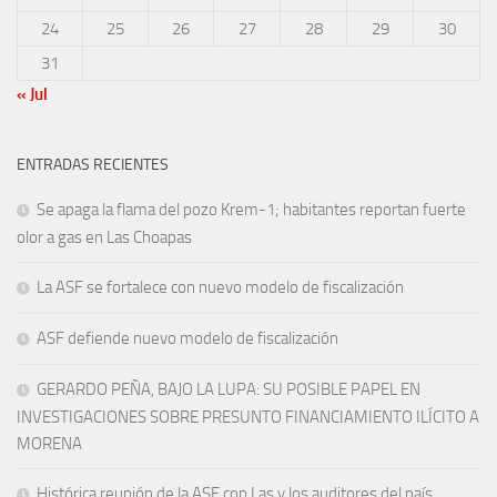
24
25
26
27
28
29
30
31
« Jul
ENTRADAS RECIENTES
Se apaga la flama del pozo Krem-1; habitantes reportan fuerte
olor a gas en Las Choapas
La ASF se fortalece con nuevo modelo de fiscalización
ASF defiende nuevo modelo de fiscalización
GERARDO PEÑA, BAJO LA LUPA: SU POSIBLE PAPEL EN
INVESTIGACIONES SOBRE PRESUNTO FINANCIAMIENTO ILÍCITO A
MORENA
Histórica reunión de la ASF con Las y los auditores del país,