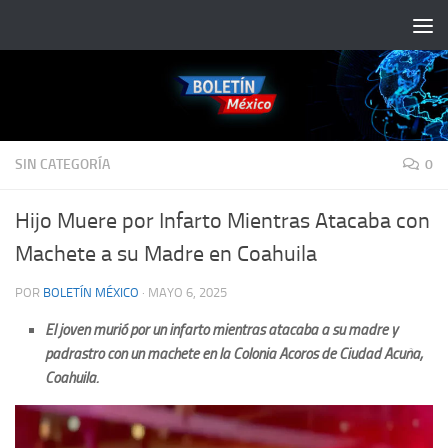
Saltar al contenido
SIN CATEGORÍA
0
Hijo Muere por Infarto Mientras Atacaba con
Machete a su Madre en Coahuila
POR
BOLETÍN MÉXICO
·
MAYO 6, 2025
El joven murió por un infarto mientras atacaba a su madre y
padrastro con un machete en la Colonia Acoros de Ciudad Acuña,
Coahuila.