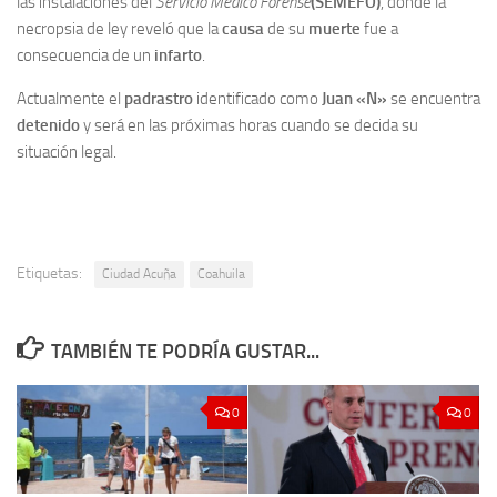
las instalaciones del
Servicio Médico Forense
(SEMEFO)
, donde la
necropsia de ley reveló que la
causa
de su
muerte
fue a
consecuencia de un
infarto
.
Actualmente el
padrastro
identificado como
Juan «N»
se encuentra
detenido
y será en las próximas horas cuando se decida su
situación legal.
Etiquetas:
Ciudad Acuña
Coahuila
TAMBIÉN TE PODRÍA GUSTAR...
0
0