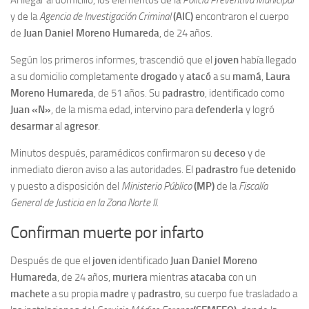
Al llegar al domicilio, los elementos de la
Policía Preventiva Municipal
y de la
Agencia de Investigación Criminal
(AIC)
encontraron el cuerpo
de
Juan Daniel Moreno Humareda
, de 24 años.
Según los primeros informes, trascendió que el
joven
había llegado
a su domicilio completamente
drogado
y
atacó
a su
mamá
,
Laura
Moreno Humareda
, de 51 años. Su
padrastro
, identificado como
Juan «N»
, de la misma edad, intervino para
defenderla
y logró
desarmar
al
agresor
.
Minutos después, paramédicos confirmaron su
deceso
y de
inmediato dieron aviso a las autoridades. El
padrastro
fue
detenido
y puesto a disposición del
Ministerio Público
(MP)
de la
Fiscalía
General de Justicia en la Zona Norte II
.
Confirman muerte por infarto
Después de que el
joven
identificado
Juan Daniel Moreno
Humareda
, de 24 años,
muriera
mientras
atacaba
con un
machete
a su propia
madre
y
padrastro
, su cuerpo fue trasladado a