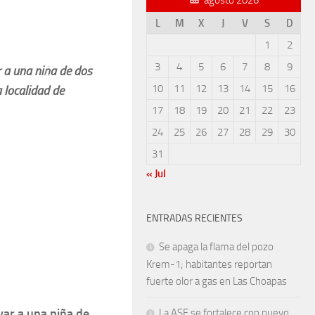
L
M
X
J
V
S
D
1
2
3
4
5
6
7
8
9
r a una niña de dos
10
11
12
13
14
15
16
a localidad de
17
18
19
20
21
22
23
24
25
26
27
28
29
30
31
« Jul
ENTRADAS RECIENTES
Se apaga la flama del pozo
Krem-1; habitantes reportan
fuerte olor a gas en Las Choapas
var a una niña de
La ASF se fortalece con nuevo