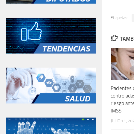
Etiquetas:
TAMBI
Pacientes 
controlada
riesgo ant
IMSS
JULIO 11, 20