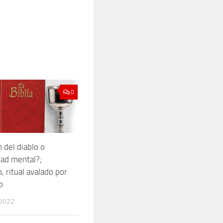
0
 del diablo o
ad mental?;
, ritual avalado por
o
 2022