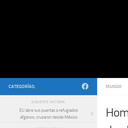
Saltar al contenido
CATEGORÍAS:
MUNDO
SIGUIENTE HISTORIA
Homb
EU abre sus puertas a refugiados
afganos; cruzaron desde México