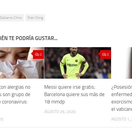
Gobierno Chino
Shen Dong
ÉN TE PODRÍA GUSTAR...
0
0
con alergias no
Messi quiere irse gratis;
¿Posesión
s son grupo de
Barcelona quiere sus más de
enfermed
e coronavirus:
18 mmdp
exorcismo
el vatican
AGOSTO 26, 2020
20
AGOSTO 1,