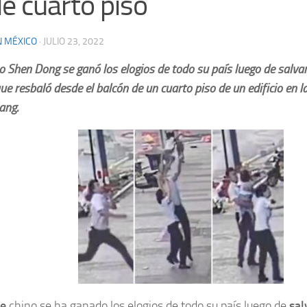
e cuarto piso
N MÉXICO
·
JULIO 23, 2022
no Shen Dong se ganó los elogios de todo su país luego de salva
ue resbaló desde el balcón de un cuarto piso de un edificio en l
iang.
re
chino se ha ganado los elogios de todo su país luego de
sal