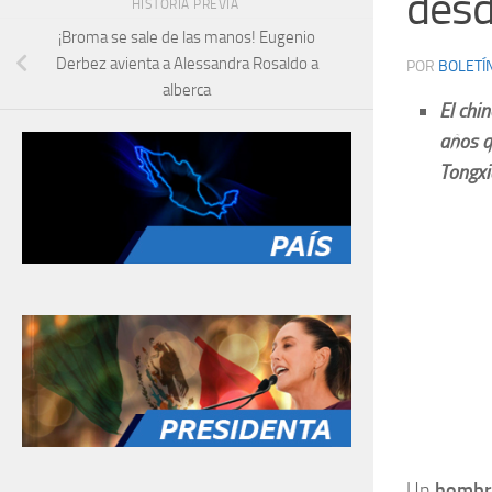
desd
HISTORIA PREVIA
¡Broma se sale de las manos! Eugenio
Derbez avienta a Alessandra Rosaldo a
POR
BOLETÍ
alberca
El chi
años q
Tongx
Un
homb