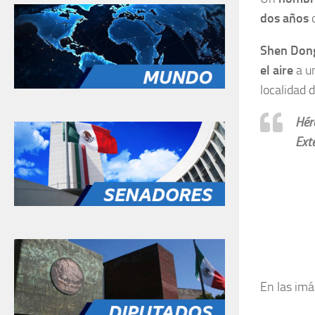
dos años
q
Shen Don
el aire
a u
localidad 
Hér
Ext
En las imá