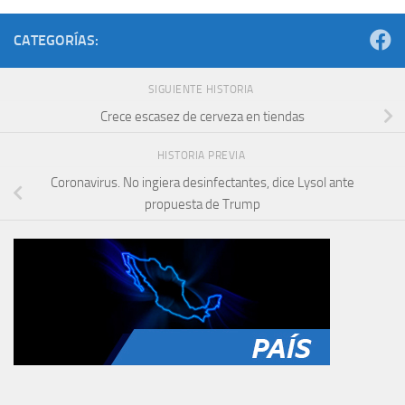
CATEGORÍAS:
SIGUIENTE HISTORIA
Crece escasez de cerveza en tiendas
HISTORIA PREVIA
Coronavirus. No ingiera desinfectantes, dice Lysol ante
propuesta de Trump