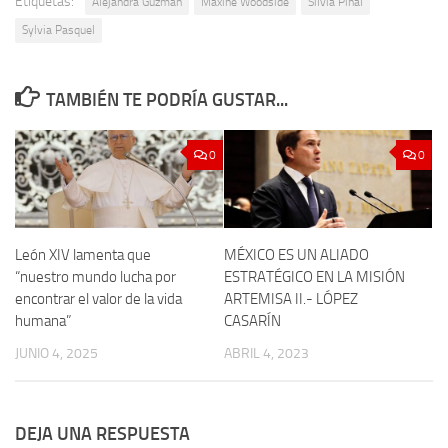
Etiquetas:
Alejandra Guzmán
Maxine Woodside
Silvia Pinal
Sylvia Pasquel
TAMBIÉN TE PODRÍA GUSTAR...
0
0
León XIV lamenta que
MÉXICO ES UN ALIADO
“nuestro mundo lucha por
ESTRATÉGICO EN LA MISIÓN
encontrar el valor de la vida
ARTEMISA II.- LÓPEZ
humana”
CASARÍN
JUNIO 4, 2025
ABRIL 4, 2023
DEJA UNA RESPUESTA