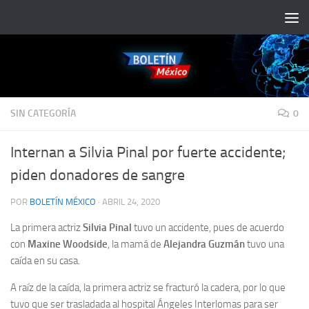
Saltar al contenido
SIN CATEGORÍA
0
Internan a Silvia Pinal por fuerte accidente;
piden donadores de sangre
POR
BOLETÍN MÉXICO
·
ABRIL 24, 2020
La primera actriz
Silvia Pinal
tuvo un accidente, pues de acuerdo
con
Maxine Woodside
, la mamá de
Alejandra Guzmán
tuvo una
caída en su casa.
A raíz de la caída, la primera actriz se fracturó la cadera, por lo que
tuvo que ser trasladada al hospital Ángeles Interlomas para ser