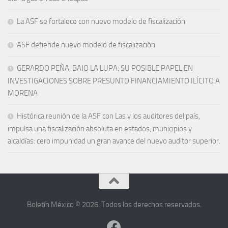
La ASF se fortalece con nuevo modelo de fiscalización
ASF defiende nuevo modelo de fiscalización
GERARDO PEÑA, BAJO LA LUPA: SU POSIBLE PAPEL EN
INVESTIGACIONES SOBRE PRESUNTO FINANCIAMIENTO ILÍCITO A
MORENA
Histórica reunión de la ASF con Las y los auditores del país,
impulsa una fiscalización absoluta en estados, municipios y
alcaldías: cero impunidad un gran avance del nuevo auditor superior.
Boletín México © 2026. Todos los derechos reservados.