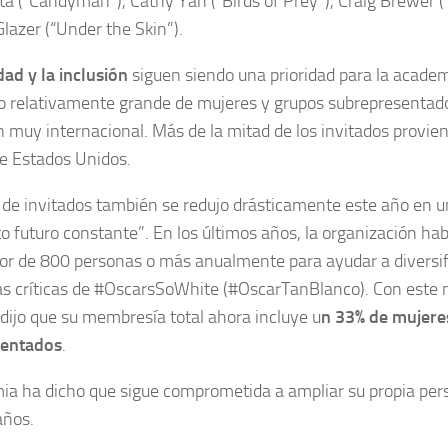
a (“Candyman”), Cathy Yan (“Birds of Prey”), Craig Brewer (
lazer (“Under the Skin”).
dad y la inclusión
siguen siendo una prioridad para la acade
 relativamente grande de mujeres y grupos subrepresentados
 muy internacional. Más de la mitad de los invitados provie
de Estados Unidos.
de invitados también se redujo drásticamente este año en u
o futuro constante”. En los últimos años, la organización hab
or de 800 personas o más anualmente para ayudar a diversi
 las críticas de #OscarsSoWhite (#OscarTanBlanco). Con este 
ijo que su membresía total ahora incluye u
n 33% de mujere
sentados
.
a ha dicho que sigue comprometida a ampliar su propia pers
años.