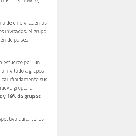
“Hustle & Flow”) y
mia de cine y, además
 invitados, el grupo
nen de países
n esfuerzo por “un
ía invitado a grupos
ficar rápidamente sus
nuevo grupo, la
s y 19% de grupos
pectiva durante los