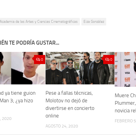
Academia de las Artes y Ciencias Cinematográficas
Eiza González
ÉN TE PODRÍA GUSTAR...
0
0
d ya tiene guion
Pese a fallas técnicas,
Muere Ch
Man 3; ¿ya hizo
Molotov no dejó de
Plummer, 
divertirse en concierto
novicia re
online
, 2020
FEBRERO 5
AGOSTO 24, 2020