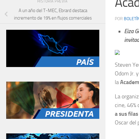
Acad
HISTORIA PREVIA
A un año del T-MEC, Ebrard destaca
incremento de 19% en flujos comerciales
POR
BOLETÍ
Eiza G
invita
Steven Yeu
Odom Jr. y
la
Academi
La organiz
cine, 46% 
a sus fila
Oscar del 