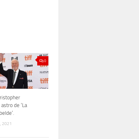
0
ristopher
astro de ‘La
belde’.
, 2021