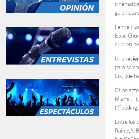
cinematogr
guionista
Fennell ta
Isaac Chun
quieren pe
Una r
ecie
para selec
Co., que h
Otros acto
Miami…”), 
(“Paddingt
Entre los 
Rainey’s B