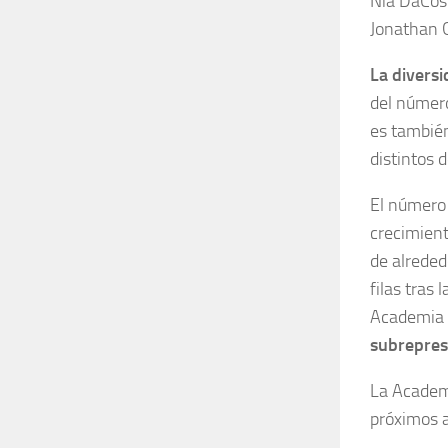
Nia DaCost
Jonathan G
La diversi
del número
es también
distintos 
El número 
crecimient
de alreded
filas tras
Academia d
subrepre
La Academi
próximos 