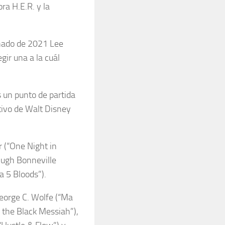
a H.E.R. y la
inado de 2021 Lee
gir una a la cuál
s un punto de partida
utivo de Walt Disney
r (“One Night in
Hugh Bonneville
a 5 Bloods”).
George C. Wolfe (“Ma
d the Black Messiah”),