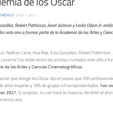
emia de los Oscar
N MÉXICO
·
JULIO 1, 2021
onzález, Robert Pattinson, Janet Jackson y Leslie Odom Jr. están
dos este año a formar parte de la Academia de las Artes y Cien
n, Nathan Lane, Issa Rae, Eiza González, Robert Pattinson, J
 Laverne Cox están entre los artistas invitados este año a fo
a de las Artes y Ciencias Cinematográficas.
ación que otorga los Oscar dijo el jueves que 395 profesionale
de ellos mujeres y 39% de grupos infrarrepresentados,
han si
s en 2021.
Si aceptan, lo cual hace la mayoría, tendrán el privi
próximo año.