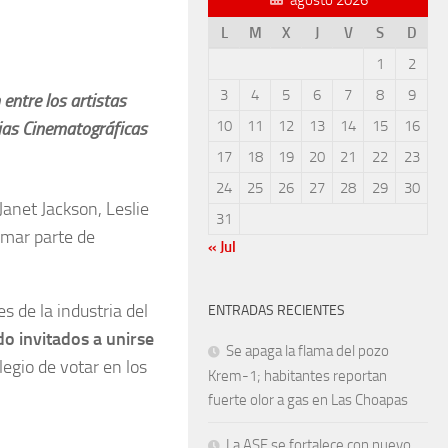
L
M
X
J
V
S
D
1
2
3
4
5
6
7
8
9
 entre los artistas
10
11
12
13
14
15
16
cias Cinematográficas
17
18
19
20
21
22
23
24
25
26
27
28
29
30
anet Jackson, Leslie
31
rmar parte de
« Jul
s de la industria del
ENTRADAS RECIENTES
do invitados a unirse
Se apaga la flama del pozo
legio de votar en los
Krem-1; habitantes reportan
fuerte olor a gas en Las Choapas
La ASF se fortalece con nuevo