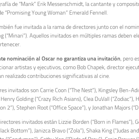
afía de “Mank” Erik Messerschmidt, la cantante y compositor
 de “Promising Young Woman” Emerald Fennell.
mbién fue invitada a la rama de directores junto con el nom
g (“Minari”). Aquellos invitados en múltiples ramas deben ele
rtenecer.
nte nominación al Oscar no garantiza una invitación
, pero e
cionar artistas y ejecutivos, como Bob Chapek, director ejec
an realizado contribuciones significativas al cine.
res invitados son Carrie Coon (“The Nest”), Kingsley Ben-Adi
Henry Golding (“Crazy Rich Asians), Clea DuVall (“Zodiac”), 
on 2”), Stephen Root (“Office Space”), y Jonathan Majors (“D
directores invitados están Lizzie Borden (“Born in Flames”), 
lack Bottom”), Janizca Bravo (“Zola”), Shaka King (“Judas an