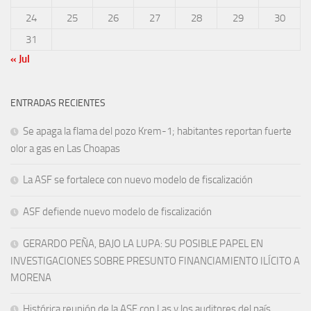
24
25
26
27
28
29
30
31
« Jul
ENTRADAS RECIENTES
Se apaga la flama del pozo Krem-1; habitantes reportan fuerte
olor a gas en Las Choapas
La ASF se fortalece con nuevo modelo de fiscalización
ASF defiende nuevo modelo de fiscalización
GERARDO PEÑA, BAJO LA LUPA: SU POSIBLE PAPEL EN
INVESTIGACIONES SOBRE PRESUNTO FINANCIAMIENTO ILÍCITO A
MORENA
Histórica reunión de la ASF con Las y los auditores del país,