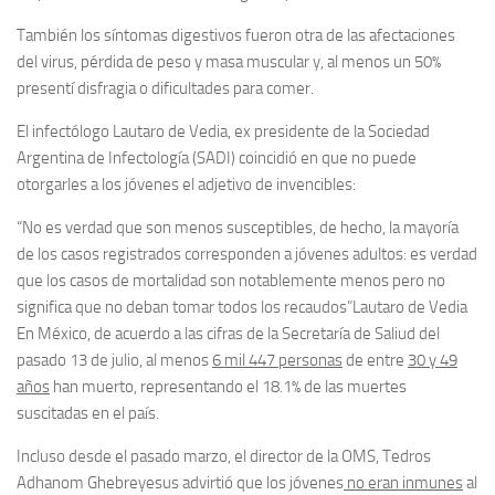
También los síntomas digestivos fueron otra de las afectaciones
del virus, pérdida de peso y masa muscular y, al menos un 50%
presentí disfragia o dificultades para comer.
El infectólogo Lautaro de Vedia, ex presidente de la Sociedad
Argentina de Infectología (SADI) coincidió en que no puede
otorgarles a los jóvenes el adjetivo de invencibles:
“No es verdad que son menos susceptibles, de hecho, la mayoría
de los casos registrados corresponden a jóvenes adultos: es verdad
que los casos de mortalidad son notablemente menos pero no
significa que no deban tomar todos los recaudos”
Lautaro de Vedia
En México, de acuerdo a las cifras de la Secretaría de Saliud del
pasado 13 de julio, al menos
6 mil 447 personas
de entre
30 y 49
años
han muerto, representando el 18.1% de las muertes
suscitadas en el país.
Incluso desde el pasado marzo, el director de la OMS, Tedros
Adhanom Ghebreyesus advirtió que los jóvenes
no eran inmunes
al