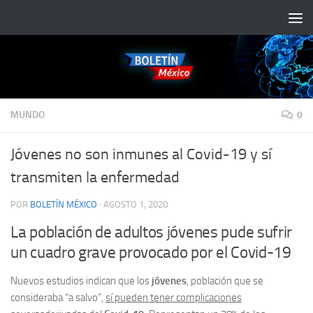
Saltar al contenido
MUNDO
0
Jóvenes no son inmunes al Covid-19 y sí
transmiten la enfermedad
POR
BOLETÍN MÉXICO
·
AGOSTO 1, 2020
La población de adultos jóvenes pude sufrir
un cuadro grave provocado por el Covid-19
Nuevos estudios indican que los
jóvenes
, población que se
consideraba “a salvo”,
sí pueden tener complicaciones