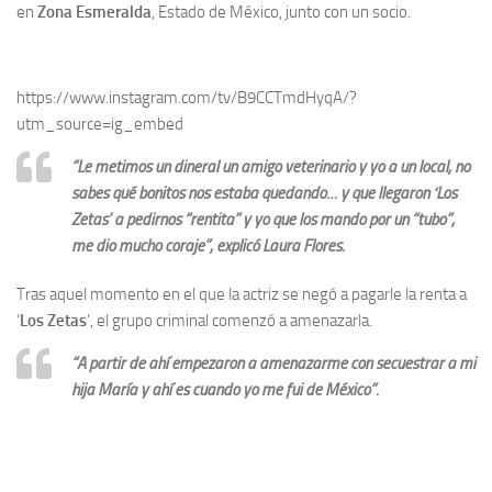
en
Zona Esmeralda
, Estado de México, junto con un socio.
https://www.instagram.com/tv/B9CCTmdHyqA/?
utm_source=ig_embed
“
Le metimos un dineral un amigo veterinario y yo a un local, no
sabes qué bonitos nos estaba quedando… y que llegaron ‘Los
Zetas’ a pedirnos
“
rentita
”
y yo que los mando por un
“
tubo
”
,
me dio mucho coraje
”
, explicó Laura Flores.
Tras aquel momento en el que la actriz se negó a pagarle la renta a
‘
Los Zetas
’, el grupo criminal comenzó a amenazarla.
“
A partir de ahí empezaron a amenazarme con secuestrar a mi
hija María y ahí es cuando yo me fui de México
”
.