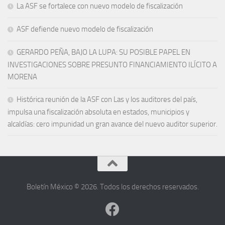
La ASF se fortalece con nuevo modelo de fiscalización
ASF defiende nuevo modelo de fiscalización
GERARDO PEÑA, BAJO LA LUPA: SU POSIBLE PAPEL EN
INVESTIGACIONES SOBRE PRESUNTO FINANCIAMIENTO ILÍCITO A
MORENA
Histórica reunión de la ASF con Las y los auditores del país,
impulsa una fiscalización absoluta en estados, municipios y
alcaldías: cero impunidad un gran avance del nuevo auditor superior.
Boletín México © 2026. Todos los derechos reservados.