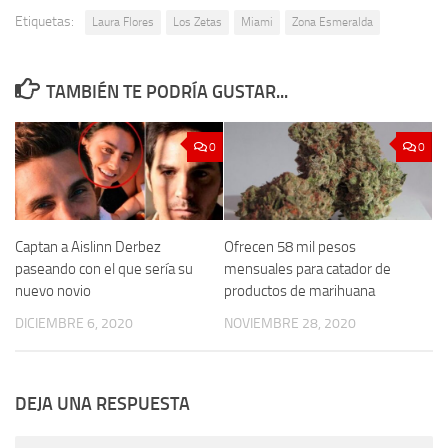
Etiquetas:
Laura Flores
Los Zetas
Miami
Zona Esmeralda
TAMBIÉN TE PODRÍA GUSTAR...
0
0
Captan a Aislinn Derbez
Ofrecen 58 mil pesos
paseando con el que sería su
mensuales para catador de
nuevo novio
productos de marihuana
DICIEMBRE 6, 2020
NOVIEMBRE 28, 2020
DEJA UNA RESPUESTA