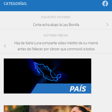
CATEGORÍAS:
SIGUIENTE HISTORIA
Corte echa abajo la Ley Bonilla
HISTORIA PREVIA
Hija de Karla Luna comparte video inédito de su mamá
antes de fallecer por cáncer que conmovió a todos