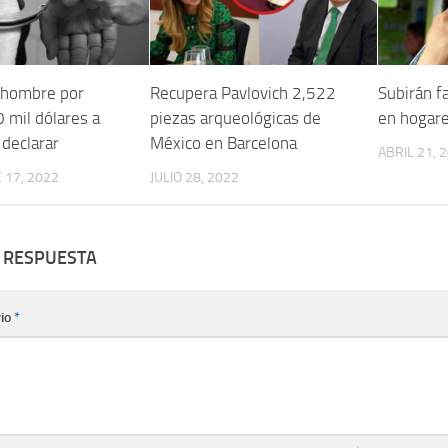
 hombre por
Recupera Pavlovich 2,522
Subirán f
0 mil dólares a
piezas arqueológicas de
en hogar
 declarar
México en Barcelona
ABRIL 21, 
 17, 2022
JULIO 28, 2022
 RESPUESTA
io
*