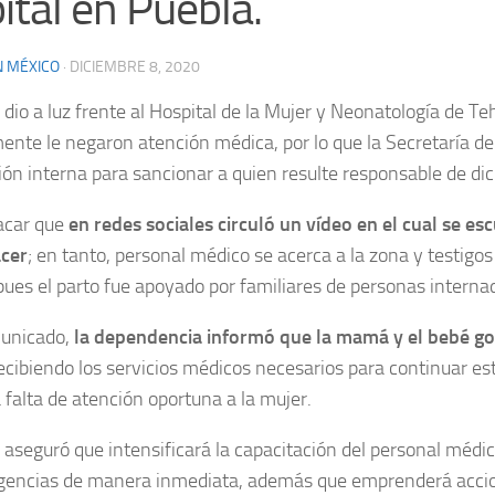
ital en Puebla.
N MÉXICO
·
DICIEMBRE 8, 2020
dio a luz frente al Hospital de la Mujer y Neonatología de T
nte le negaron atención médica, por lo que la Secretaría de 
ión interna para sancionar a quien resulte responsable de dic
acar que
en redes sociales circuló un vídeo en el cual se esc
acer
; en tanto, personal médico se acerca a la zona y testigos 
pues el parto fue apoyado por familiares de personas interna
unicado,
la dependencia informó que la mamá y el bebé g
ecibiendo los servicios médicos necesarios para continuar est
 falta de atención oportuna a la mujer.
aseguró que intensificará la capacitación del personal médic
rgencias de manera inmediata, además que emprenderá acci