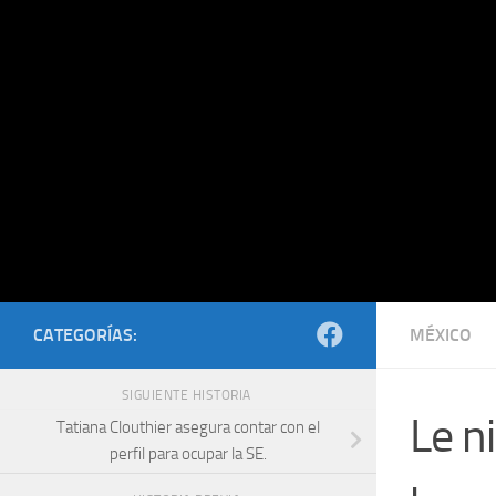
Saltar al contenido
CATEGORÍAS:
MÉXICO
SIGUIENTE HISTORIA
Le n
Tatiana Clouthier asegura contar con el
perfil para ocupar la SE.