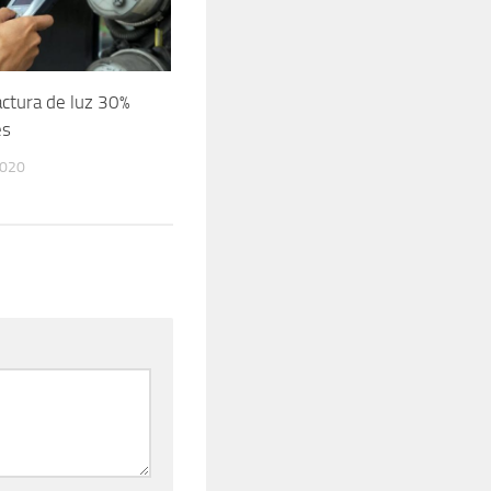
actura de luz 30%
es
2020