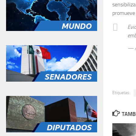
sensibiliz
promueve e
Evi
emb
— Á
Etiquetas:
TAMBI