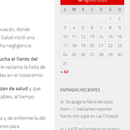
L
M
X
J
V
S
D
1
2
3
4
5
6
7
8
9
ehuacán, donde
10
11
12
13
14
15
16
Salud inició una
ha negligencia.
17
18
19
20
21
22
23
24
25
26
27
28
29
30
ucha el llanto del
31
le reclama la falta de
« Jul
das en el nosocomio.
ozan de salud
y que
ENTRADAS RECIENTES
ables, al tiempo
Se apaga la flama del pozo
Krem-1; habitantes reportan
fuerte olor a gas en Las Choapas
o y de enfermería del
ones para
La ASF se fortalece con nuevo