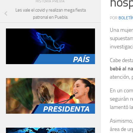
hosp
HISTORIA PREVIA
Les vale el covid y realizan mega fiesta
patronal en Puebla.
POR
BOLETÍ
Una mujer 
supuestame
investigac
Cabe dest
bebé al n
atención, 
En un com
seguirán r
lamentó la
Asimismo, 
área de u