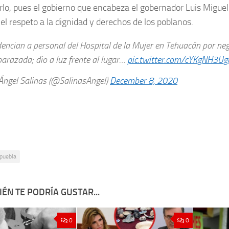
arlo, pues el gobierno que encabeza el gobernador Luis Migue
l respeto a la dignidad y derechos de los poblanos.
dencian a personal del Hospital de la Mujer en Tehuacán por ne
arazada; dio a luz frente al lugar…
pic.twitter.com/cYKgNH3Ug
ngel Salinas (@SalinasAngel)
December 8, 2020
puebla
ÉN TE PODRÍA GUSTAR...
0
0