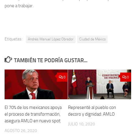
pone a trabajar.
Etiquetas:
Andrés Manuel López Obrador
Ciudad de México
TAMBIÉN TE PODRÍA GUSTAR...
0
0
El 70% de los mexicanos apoya
Representé al pueblo con
el proceso de transformación,
decoro y dignidad: AMLO
asegura AMLO en nuevo spot
JULIO 10, 2020
AGOSTO 26, 2020