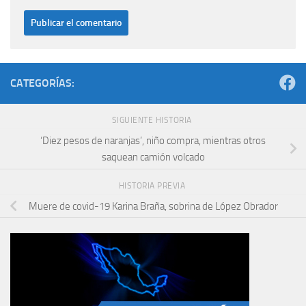
CATEGORÍAS:
SIGUIENTE HISTORIA
‘Diez pesos de naranjas’, niño compra, mientras otros
saquean camión volcado
HISTORIA PREVIA
Muere de covid-19 Karina Braña, sobrina de López Obrador