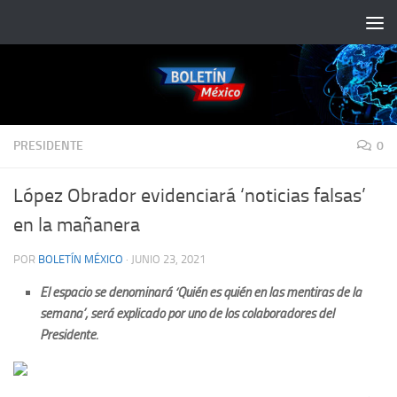
Saltar al contenido
PRESIDENTE
0
López Obrador evidenciará ‘noticias falsas’
en la mañanera
POR
BOLETÍN MÉXICO
·
JUNIO 23, 2021
El espacio se denominará ‘Quién es quién en las mentiras de la
semana’; será explicado por uno de los colaboradores del
Presidente.