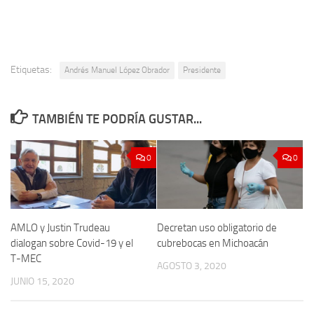
Etiquetas:
Andrés Manuel López Obrador
Presidente
TAMBIÉN TE PODRÍA GUSTAR...
0
0
AMLO y Justin Trudeau
Decretan uso obligatorio de
dialogan sobre Covid-19 y el
cubrebocas en Michoacán
T-MEC
AGOSTO 3, 2020
JUNIO 15, 2020