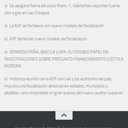
Se apaga la flama del pozo Krem-1; habitantes reportan fuerte
olor a gas en Las Choapas
La ASF se fortalece con nuevo modelo de fiscalización
ASF defiende nuevo modelo de fiscalización
GERARDO PEÑA, BAJO LA LUPA: SU POSIBLE PAPEL EN
INVESTIGACIONES SOBRE PRESUNTO FINANCIAMIENTO ILÍCITO A
MORENA
Histórica reunión de la ASF con Las y los auditores del país,
impulsa una fiscalización absoluta en estados, municipios y
alcaldías: cero impunidad un gran avance del nuevo auditor superior.