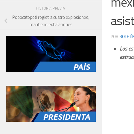
mexi
HISTORIA PREVIA
asis
Popocatépetl registra cuatro explosiones;
mantiene exhalaciones
POR
BOLETÍ
Los es
estruc