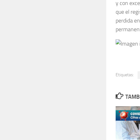
y con exce
que el reg
perdida en
permanente
Etiquetas:
TAMBI