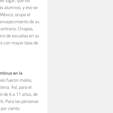
r lugar, que los
s alumnos, y eso se
 México, ocupa el
e envejecimiento de su
contrario, Chiapas,
ero de escuelas en su
des con mayor tasa de
ntinua en la
país fueron malos,
eria. Así, para el
el de 6 a 11 años, de
6%. Para las personas
 por ciento.