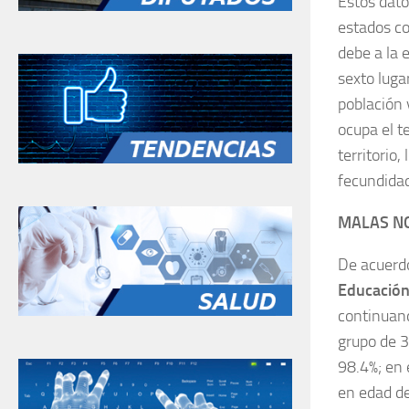
Estos dato
estados c
debe a la 
sexto luga
población 
ocupa el t
territorio
fecundidad
MALAS N
De acuerd
Educación
continuand
grupo de 3
98.4%; en 
en edad de