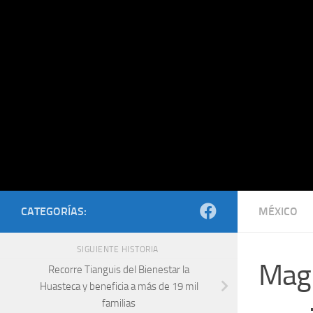
Saltar al contenido
CATEGORÍAS:
MÉXICO
SIGUIENTE HISTORIA
Magn
Recorre Tianguis del Bienestar la
Huasteca y beneficia a más de 19 mil
familias