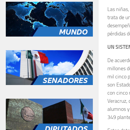
Las niñas,
trata de u
desempeño
pérdidas d
UN SIST
De acuerd
millones d
mil cinco 
son Estado
con cinco 
Veracruz, 
alumnos y 
349 plante