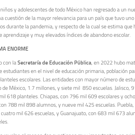
 niños y adolescentes de todo México han regresado a un nue
na cuestión de la mayor relevancia para un país que tuvo uno
s durante la pandemia, y respecto de la cual se estima que
e aprendizaje y muy elevados índices de abandono escolar.
EMA ENORME
o con la
Secretaría de Educación Pública
, en 2022 hubo mat
e estudiantes en el nivel de educación primaria, población pa
planteles escolares. Las entidades con mayor número de est
 de México, 1.7 millones, y siete mil 850 escuelas. Jalisco,
mil 618 planteles. Chiapas, con 796 mil 609 escolares y ocho
con 788 mil 898 alumnos, y nueve mil 425 escuelas. Puebla,
cuatro mil 626 escuelas, y Guanajuato, con 683 mil 673 alu
les.