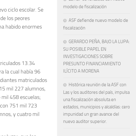
modelo de fiscalización
vo ciclo escolar. Se
 de los peores
ASF defiende nuevo modelo de
 ha habido enormes
fiscalización
GERARDO PEÑA, BAJO LA LUPA:
SU POSIBLE PAPEL EN
INVESTIGACIONES SOBRE
riculados 13.34
PRESUNTO FINANCIAMIENTO
ra la cual había 96
ILÍCITO A MORENA
udiantes matriculados
Histórica reunión de la ASF con
 915 mil 227 alumnos,
Las y los auditores del país, impulsa
 mil 458 escuelas;
una fiscalización absoluta en
 con 751 mil 723
estados, municipios y alcaldías: cero
mnos, y cuatro mil
impunidad un gran avance del
nuevo auditor superior.