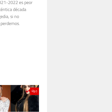
 2021-2022 es peor
téntica década
dia, si no
s perdemos.
0