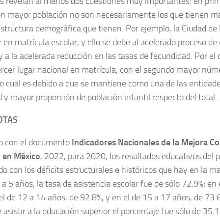
s revelan al menos dos cuestiones muy importantes: en prime
on mayor población no son necesariamente los que tienen má
estructura demográfica que tienen. Por ejemplo, la Ciudad de
r en matrícula escolar, y ello se debe al acelerado proceso d
y a la acelerada reducción en las tasas de fecundidad. Por el 
ercer lugar nacional en matrícula, con el segundo mayor núm
, lo cual es debido a que se mantiene como una de las entida
 y mayor proporción de población infantil respecto del total.
OTAS
o con el documento
Indicadores Nacionales de la Mejora Co
 en México
, 2022, para 2020, los resultados educativos del 
o con los déficits estructurales e históricos que hay en la mat
 a 5 años, la tasa de asistencia escolar fue de sólo 72.9%; en 
el de 12 a 14 años, de 92.8%, y en el de 15 a 17 años, de 73.
 asistir a la educación superior el porcentaje fue sólo de 35.1