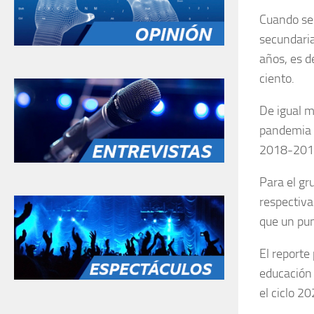
Cuando se 
secundaria
años, es d
ciento.
De igual m
pandemia f
2018-2019;
Para el gr
respectiva
que un pun
El reporte
educación 
el ciclo 2