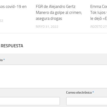
sos covid-19 en
FGR de Alejandro Gertz
Emma Coro
Manero da golpe al crimen;
Tok lujos
asegura drogas
le dejó «
22
MAYO 31, 2022
AGOSTO 27
 RESPUESTA
io
*
Correo electrónico
*