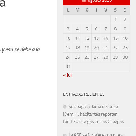
la
L
M
X
J
V
S
D
1
2
3
4
5
6
7
8
9
10
11
12
13
14
15
16
17
18
19
20
21
22
23
y eso se debe a la
24
25
26
27
28
29
30
31
« Jul
ENTRADAS RECIENTES
Se apaga la flama del pozo
Krem-1; habitantes reportan
fuerte olor a gas en Las Choapas
La ASF se fortalece con nuevo