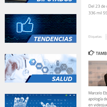
Del 23 de 
336 mil 5
Etiquetas:
TAMBI
Marcelo Eb
apología d
en videoju