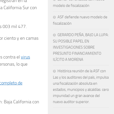
registran en la
modelo de fiscalización
a California Sur con
ASF defiende nuevo modelo de
fiscalización
s 003 mil 477.
GERARDO PEÑA, BAJO LA LUPA:
or ciento y en camas
SU POSIBLE PAPEL EN
INVESTIGACIONES SOBRE
PRESUNTO FINANCIAMIENTO
is contra el
virus
ILÍCITO A MORENA
ersonas, lo que
Histórica reunión de la ASF con
Las y los auditores del país, impulsa
completo de
una fiscalización absoluta en
estados, municipios y alcaldías: cero
impunidad un gran avance del
n: Baja California con
nuevo auditor superior.