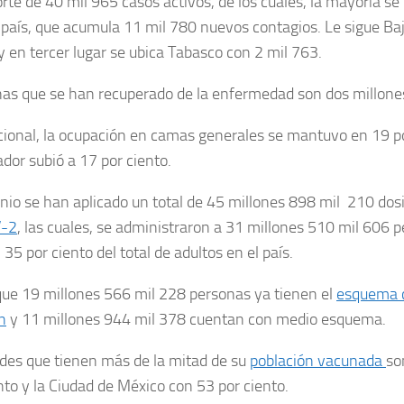
orte de 40 mil 965 casos activos, de los cuales, la mayoría se 
l país, que acumula 11 mil 780 nuevos contagios. Le sigue Baj
y en tercer lugar se ubica Tabasco con 2 mil 763.
as que se han recuperado de la enfermedad son dos millone
cional, la ocupación en camas generales se mantuvo en 19 p
ador subió a 17 por ciento.
unio se han aplicado un total de 45 millones 898 mil 210 dos
-2
, las cuales, se administraron a 31 millones 510 mil 606 p
 35 por ciento del total de adultos en el país.
ue 19 millones 566 mil 228 personas ya tienen el
esquema 
n
y 11 millones 944 mil 378 cuentan con medio esquema.
des que tienen más de la mitad de su
población vacunada
so
nto y la Ciudad de México con 53 por ciento.