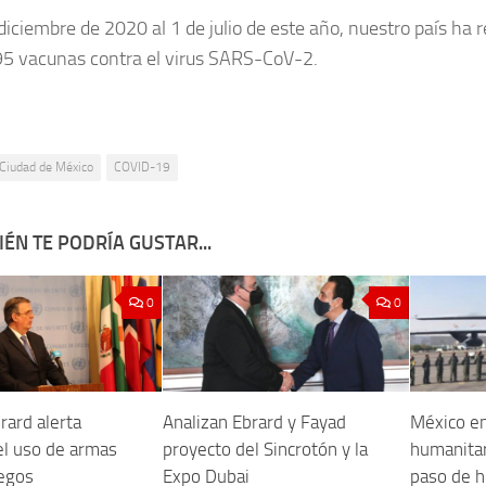
diciembre de 2020 al 1 de julio de este año, nuestro país ha 
95 vacunas contra el virus SARS-CoV-2.
Ciudad de México
COVID-19
ÉN TE PODRÍA GUSTAR...
0
0
rard alerta
Analizan Ebrard y Fayad
México e
el uso de armas
proyecto del Sincrotón y la
humanitar
egos
Expo Dubai
paso de h