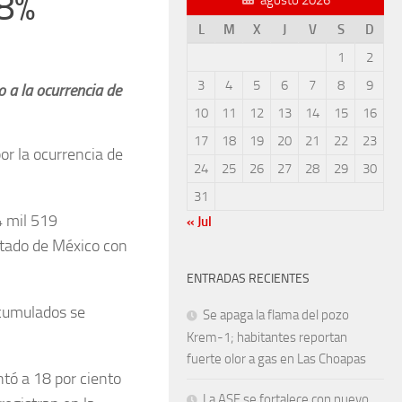
18%
L
M
X
J
V
S
D
1
2
3
4
5
6
7
8
9
 a la ocurrencia de
10
11
12
13
14
15
16
17
18
19
20
21
22
23
r la ocurrencia de
24
25
26
27
28
29
30
31
4 mil 519
« Jul
stado de México con
ENTRADAS RECIENTES
acumulados se
Se apaga la flama del pozo
Krem-1; habitantes reportan
fuerte olor a gas en Las Choapas
tó a 18 por ciento
La ASF se fortalece con nuevo