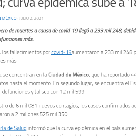
d; curva epidémica sube a 
N MÉXICO
·
JULIO 2, 2021
ero de muertes a causa de covid-19 llegó a 233 mil 248, debido
funciones más.
 los fallecimientos por
covid-19
aumentaron a 233 mil 248 po
es más.
a se concentran en la
Ciudad de México
, que ha reportado 4
ntos hasta el momento. En segundo lugar, se encuentra el E
 defunciones y Jalisco con 12 mil 599.
istro de 6 mil 081 nuevos contagios, los casos confirmados 
ron a 2 millones 525 mil 350.
ría de Salud
informó que la curva epidémica en el país aumen