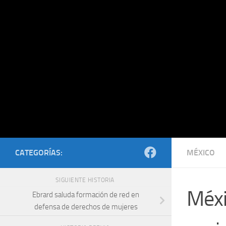
Saltar al contenido
CATEGORÍAS:
MÉXICO
SIGUIENTE HISTORIA
Méxi
Ebrard saluda formación de red en
defensa de derechos de mujeres