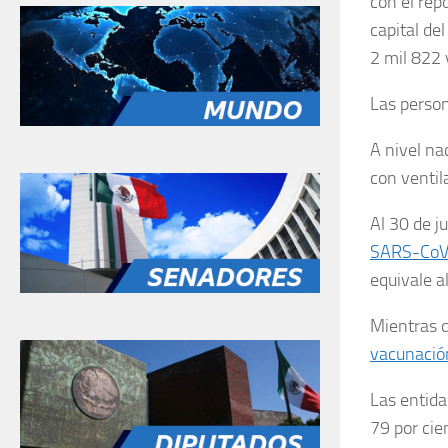
con el rep
capital de
2 mil 822 
Las person
A nivel na
con ventil
Al 30 de j
SARS-CoV
equivale al
Mientras q
vacunació
Las entida
79 por cie