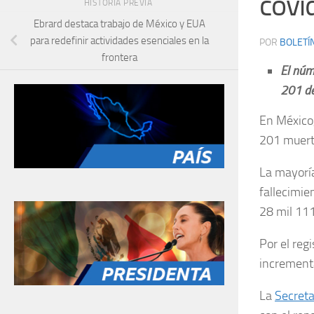
covi
HISTORIA PREVIA
Ebrard destaca trabajo de México y EUA
para redefinir actividades esenciales en la
POR
BOLETÍ
frontera
El núm
201 de
En México,
201 muert
La mayorí
fallecimie
28 mil 111
Por el reg
incrementa
La
Secreta