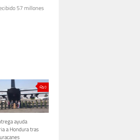
recibido 57 millones
0
ntrega ayuda
ia a Hondura tras
uracanes