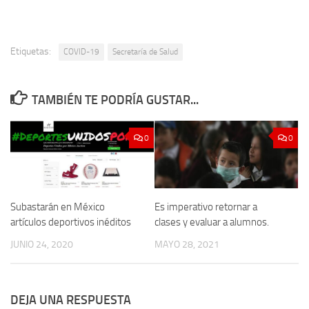
Etiquetas:
COVID-19
Secretaría de Salud
TAMBIÉN TE PODRÍA GUSTAR...
0
0
Subastarán en México
Es imperativo retornar a
artículos deportivos inéditos
clases y evaluar a alumnos.
JUNIO 24, 2020
MAYO 28, 2021
DEJA UNA RESPUESTA