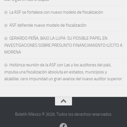
La ASF se fortalece con nuevo modelo de fiscalización
ASF defiende nuevo modelo de fiscalización
GERARDO PEÑA, BAJO LA LUPA: SU POSIBLE PAPEL EN
INVESTIGACIONES SOBRE PRESUNTO FINANCIAMIENTO ILÍCITO A
MORENA
Histórica reunión de la ASF con Las y los auditores del país,
impulsa una fiscalización absoluta en estados, municipios y
alcaldías: cero impunidad un gran avance del nuevo auditor superior.
Boletín México © 2026. Todos los derechos reservados.