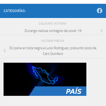
CATEGORÍAS:
SIGUIENTE HISTORIA
Durango reduce contagios de covid-19
HISTORIA PREVIA
EU pone en lista negra a Lucio Rodríguez, presunto socio de
Caro Quintero