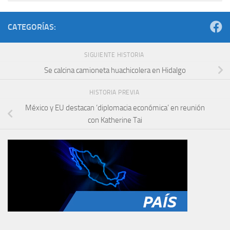
CATEGORÍAS:
SIGUIENTE HISTORIA
Se calcina camioneta huachicolera en Hidalgo
HISTORIA PREVIA
México y EU destacan ‘diplomacia económica’ en reunión
con Katherine Tai