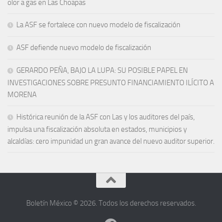
olor a gas en Las Choapas
La ASF se fortalece con nuevo modelo de fiscalización
ASF defiende nuevo modelo de fiscalización
GERARDO PEÑA, BAJO LA LUPA: SU POSIBLE PAPEL EN
INVESTIGACIONES SOBRE PRESUNTO FINANCIAMIENTO ILÍCITO A
MORENA
Histórica reunión de la ASF con Las y los auditores del país,
impulsa una fiscalización absoluta en estados, municipios y
alcaldías: cero impunidad un gran avance del nuevo auditor superior.
Boletín México © 2026. Todos los derechos reservados.