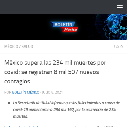
Saltar al contenido
MÉXICO
/
SALUD
0
México supera las 234 mil muertes por
covid; se registran 8 mil 507 nuevos
contagios
POR
BOLETÍN MÉXICO
·
JULIO 8, 2021
La Secretaría de Salud informa que los fallecimientos a causa de
covid-19 aumentaron a 234 mil 192, por la ocurrencia de 234
muertes.