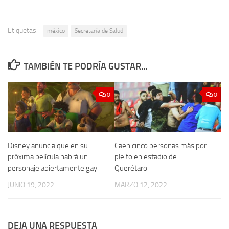
Etiquetas:
méxico
Secretaría de Salud
TAMBIÉN TE PODRÍA GUSTAR...
0
0
Disney anuncia que en su
Caen cinco personas más por
próxima película habrá un
pleito en estadio de
personaje abiertamente gay
Querétaro
JUNIO 19, 2022
MARZO 12, 2022
DEJA UNA RESPUESTA