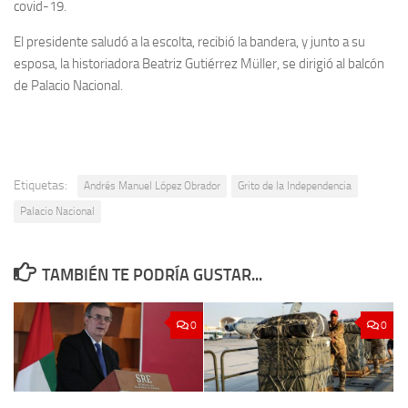
covid-19.
El presidente saludó a la escolta, recibió la bandera, y junto a su
esposa, la historiadora Beatriz Gutiérrez Müller, se dirigió al balcón
de Palacio Nacional.
Etiquetas:
Andrés Manuel López Obrador
Grito de la Independencia
Palacio Nacional
TAMBIÉN TE PODRÍA GUSTAR...
0
0