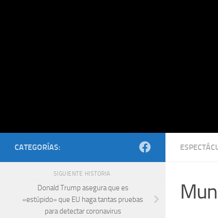
Saltar al contenido
CATEGORÍAS:
ESPECTÁC
SIGUIENTE HISTORIA
Muni
Donald Trump asegura que es
«estúpido» que EU haga tantas pruebas
para detectar coronavirus