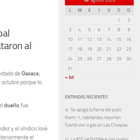
L
M
X
J
V
S
D
1
2
3
4
5
6
7
8
9
bal
10
11
12
13
14
15
16
taron al
17
18
19
20
21
22
23
24
25
26
27
28
29
30
31
 estado de
Oaxaca
,
« Jul
 octubre porque lo
ENTRADAS RECIENTES
el
dueño
fue
Se apaga la flama del pozo
Krem-1; habitantes reportan
fuerte olor a gas en Las Choapas
dez y el síndico José
steriormente el
La ASF se fortalece con nuevo