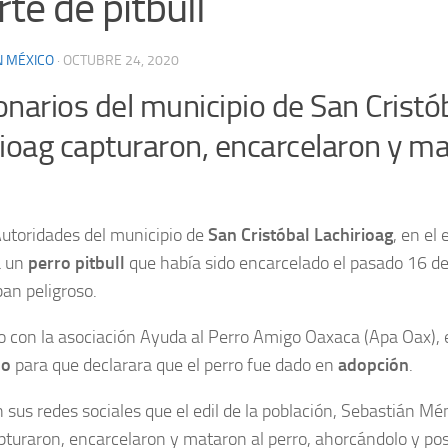
te de pitbull
N MÉXICO
·
OCTUBRE 24, 2020
narios del municipio de San Cristó
rioag capturaron, encarcelaron y ma
utoridades del municipio de
San Cristóbal Lachirioag
, en el
 un
perro
pitbull
que había sido encarcelado el pasado 16 de
an peligroso.
 con la asociación Ayuda al Perro Amigo Oaxaca (Apa Oax), 
do
para que declarara que el perro fue dado en
adopción
.
 sus redes sociales que el edil de la población, Sebastián Mén
pturaron, encarcelaron y mataron al perro, ahorcándolo y po