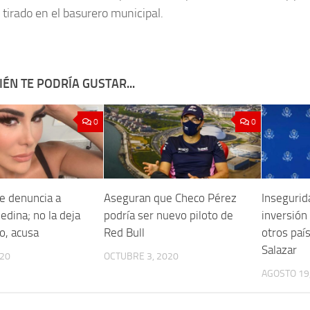
 tirado en el basurero municipal.
ÉN TE PODRÍA GUSTAR...
0
0
e denuncia a
Aseguran que Checo Pérez
Insegurida
edina; no la deja
podría ser nuevo piloto de
inversión
jo, acusa
Red Bull
otros paí
Salazar
020
OCTUBRE 3, 2020
AGOSTO 19