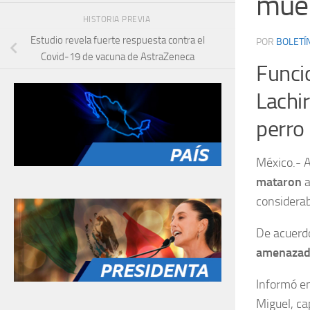
muer
HISTORIA PREVIA
Estudio revela fuerte respuesta contra el
POR
BOLETÍ
Covid-19 de vacuna de AstraZeneca
Funcio
Lachi
perro
México.- A
mataron
a
considerab
De acuerdo
amenaza
Informó en
Miguel, ca