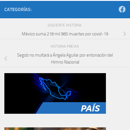
CATEGORÍAS:
SIGUIENTE HISTORIA
México suma 218 mil 985 muertes por covid-19
HISTORIA PREVIA
Segob no multará a Ángela Aguilar por entonación del
Himno Nacional