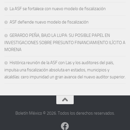
La ASF se fortalece con nuevo modelo de fiscalización
ASF defiende nuevo modelo de fiscalización
GERARDO PEÑA, BAJO LA LUPA: SU POSIBLE PAPEL EN
INVESTIGACIONES SOBRE PRESUNTO FINANCIAMIENTO ILÍCITO A
MORENA
Histórica reunión de la ASF con Las y los auditores del país,
impulsa una fiscalización absoluta en estados, municipios y
alcaldías: cero impunidad un gran avance del nuevo auditor superior.
Boletín México © 2026. Todos los derechos reservados.