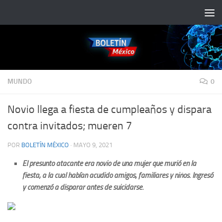
Saltar al contenido
MUNDO
0
Novio llega a fiesta de cumpleaños y dispara
contra invitados; mueren 7
POR
BOLETÍN MÉXICO
·
MAYO 9, 2021
El presunto atacante era novio de una mujer que murió en la
fiesta, a la cual habían acudido amigos, familiares y niños. Ingresó
y comenzó a disparar antes de suicidarse.