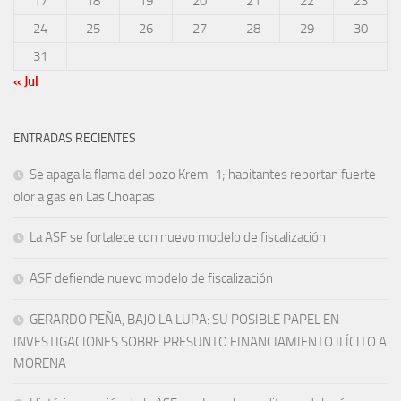
17
18
19
20
21
22
23
24
25
26
27
28
29
30
31
« Jul
ENTRADAS RECIENTES
Se apaga la flama del pozo Krem-1; habitantes reportan fuerte
olor a gas en Las Choapas
La ASF se fortalece con nuevo modelo de fiscalización
ASF defiende nuevo modelo de fiscalización
GERARDO PEÑA, BAJO LA LUPA: SU POSIBLE PAPEL EN
INVESTIGACIONES SOBRE PRESUNTO FINANCIAMIENTO ILÍCITO A
MORENA