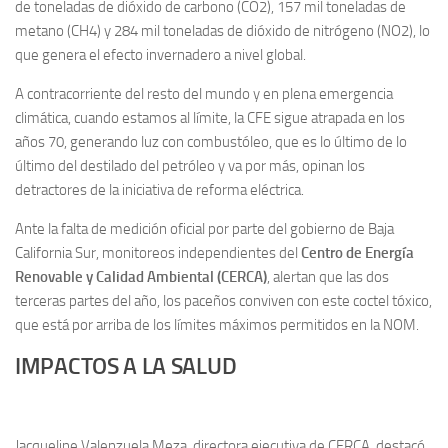
de toneladas de dióxido de carbono (CO2), 157 mil toneladas de
metano (CH4) y 284 mil toneladas de dióxido de nitrógeno (NO2), lo
que genera el efecto invernadero a nivel global.
A contracorriente del resto del mundo y en plena emergencia
climática, cuando estamos al límite, la CFE sigue atrapada en los
años 70, generando luz con combustóleo, que es lo último de lo
último del destilado del petróleo y va por más, opinan los
detractores de la iniciativa de reforma eléctrica.
Ante la falta de medición oficial por parte del gobierno de Baja
California Sur, monitoreos independientes del
Centro de Energía
Renovable y Calidad Ambiental (CERCA)
, alertan que las dos
terceras partes del año, los paceños conviven con este coctel tóxico,
que está por arriba de los límites máximos permitidos en la NOM.
IMPACTOS A LA SALUD
Jacqueline Valenzuela Meza, directora ejecutiva de CERCA, destacó