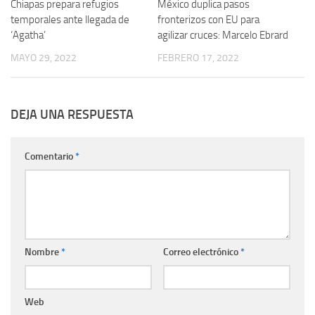
Chiapas prepara refugios
México duplica pasos
temporales ante llegada de
fronterizos con EU para
‘Agatha’
agilizar cruces: Marcelo Ebrard
MAYO 29, 2022
FEBRERO 17, 2022
DEJA UNA RESPUESTA
Comentario
*
Nombre
*
Correo electrónico
*
Web