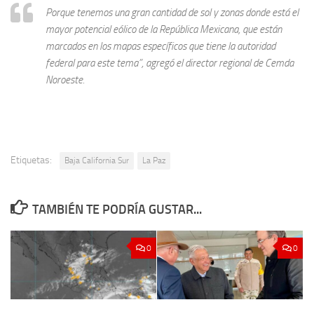
Porque tenemos una gran cantidad de sol y zonas donde está el
mayor potencial eólico de la República Mexicana, que están
marcados en los mapas específicos que tiene la autoridad
federal para este tema”, agregó el director regional de Cemda
Noroeste.
Etiquetas:
Baja California Sur
La Paz
TAMBIÉN TE PODRÍA GUSTAR...
0
0