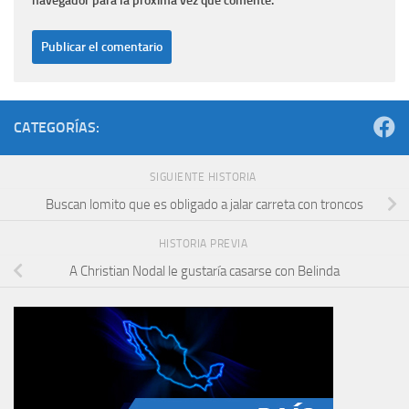
navegador para la próxima vez que comente.
CATEGORÍAS:
SIGUIENTE HISTORIA
Buscan lomito que es obligado a jalar carreta con troncos
HISTORIA PREVIA
A Christian Nodal le gustaría casarse con Belinda