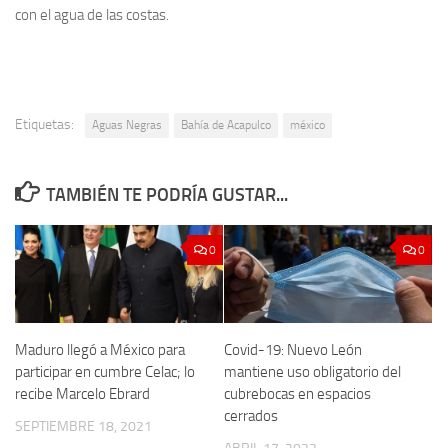
con el agua de las costas.
Etiquetas:
Aguas Negras
Bahía de Acapulco
méxico
TAMBIÉN TE PODRÍA GUSTAR...
0
0
Maduro llegó a México para
Covid-19: Nuevo León
participar en cumbre Celac; lo
mantiene uso obligatorio del
recibe Marcelo Ebrard
cubrebocas en espacios
cerrados
SEPTIEMBRE 18, 2021