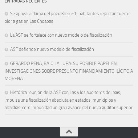
ENTRADAS RECIENTES
Se apaga la flama del pozo Krem-1; habitantes reportan fuerte
olor a gas en Las Choapas
La ASF se fortalece con nuevo modelo de fiscalización
ASF defiende nuevo modelo de fiscalización
GERARDO PEÑA, BAJO LA LUPA: SU POSIBLE PAPEL EN
INVESTIGACIONES SOBRE PRESUNTO FINANCIAMIENTO ILÍCITO A
MORENA
Histórica reunión de la ASF con Las y los auditores del país,
impulsa una fiscalización absoluta en estados, municipios y
alcaldías: cero impunidad un gran avance del nuevo auditor superior.