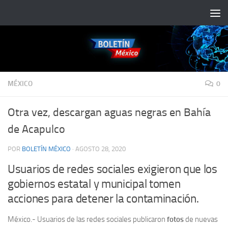
Saltar al contenido
MÉXICO
0
Otra vez, descargan aguas negras en Bahía
de Acapulco
POR
BOLETÍN MÉXICO
·
AGOSTO 28, 2020
Usuarios de redes sociales exigieron que los
gobiernos estatal y municipal tomen
acciones para detener la contaminación.
México.- Usuarios de las redes sociales publicaron
fotos
de nuevas