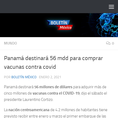
Saltar al contenido
MUNDO
0
Panamá destinará 56 mdd para comprar
vacunas contra covid
POR
BOLETÍN MÉXICO
·
ENERO 2, 2021
Panamá destinará
56 millones de dólares
para adquirir más de
cinco millones de
vacunas contra el COVID-19
, dijo el sábado el
presidente Laurentino Cortizo.
La
nación centroamericana
de 4.2 millones de habitantes tiene
previsto recibir entre enero y marzo el primer embarque de las