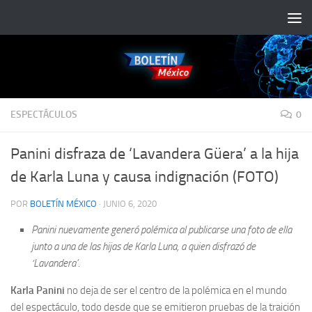
Saltar al contenido
ESPECTÁCULOS
0
Panini disfraza de ‘Lavandera Güera’ a la hija
de Karla Luna y causa indignación (FOTO)
POR
BOLETÍN MÉXICO
·
JUNIO 6, 2020
Panini nuevamente generó polémica al publicarse una foto de ella
junto a una de las hijas de Karla Luna, a quien disfrazó de
‘Lavandera’.
Karla Panini
no deja de ser el centro de la polémica en el mundo
del espectáculo, todo desde que se emitieron pruebas de la traición