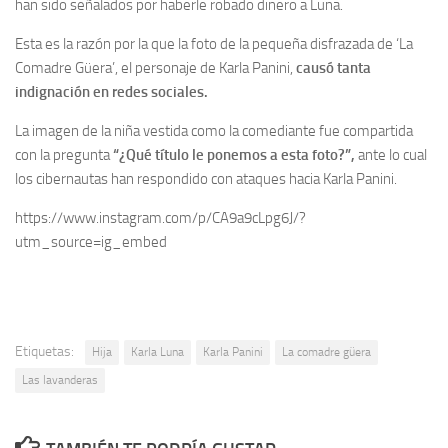
han sido señalados por haberle robado dinero a Luna.
Esta es la razón por la que la foto de la pequeña disfrazada de ‘La
Comadre Güera’, el personaje de Karla Panini,
causó tanta
indignación en redes sociales.
La imagen de la niña vestida como la comediante fue compartida
con la pregunta
“¿Qué título le ponemos a esta foto?”,
ante lo cual
los cibernautas han respondido con ataques hacia Karla Panini.
https://www.instagram.com/p/CA9a9cLpg6J/?
utm_source=ig_embed
Etiquetas:
Hija
Karla Luna
Karla Panini
La comadre güera
Las lavanderas