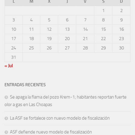
L
M
X
J
V
S
D
1
2
3
4
5
6
7
8
9
10
11
12
13
14
15
16
17
18
19
20
21
22
23
24
25
26
27
28
29
30
31
« Jul
ENTRADAS RECIENTES
Se apaga la flama del pozo Krem-1; habitantes reportan fuerte
olor a gas en Las Choapas
La ASF se fortalece con nuevo modelo de fiscalización
ASF defiende nuevo modelo de fiscalización