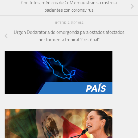
Con fotos, médicos de CdMx muestran su rostro a
pacientes con coronavirus
HISTORIA PREVIA
Urgen Declaratoria de emergencia para estados afectados
por tormenta tropical “Cristóbal”