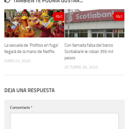
TAMBIÉN TE PODRÍA GUSTAR...
0
0
La secuela de ‘Pollitos en fuga’
Con llamada falsa del banco
llegará de la mano de Netflix
Scotiabank le roban 355 mil
pesos
JUNIO 23, 2020
OCTUBRE 30, 2020
DEJA UNA RESPUESTA
Comentario
*