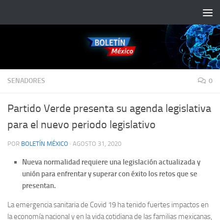
Saltar al contenido
SENADORES
0
Partido Verde presenta su agenda legislativa
para el nuevo periodo legislativo
POR
BOLETÍN MÉXICO
·
AGOSTO 31, 2020
Nueva normalidad requiere una legislación actualizada y
unión para enfrentar y superar con éxito los retos que se
presentan.
La emergencia sanitaria de Covid 19 ha tenido fuertes impactos en
la economía nacional y en la vida cotidiana de las familias mexicanas,