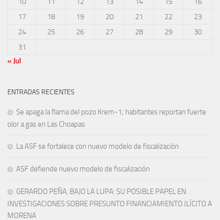
10
11
12
13
14
15
16
17
18
19
20
21
22
23
24
25
26
27
28
29
30
31
« Jul
ENTRADAS RECIENTES
Se apaga la flama del pozo Krem-1; habitantes reportan fuerte
olor a gas en Las Choapas
La ASF se fortalece con nuevo modelo de fiscalización
ASF defiende nuevo modelo de fiscalización
GERARDO PEÑA, BAJO LA LUPA: SU POSIBLE PAPEL EN
INVESTIGACIONES SOBRE PRESUNTO FINANCIAMIENTO ILÍCITO A
MORENA