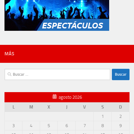
MÁS
Buscar:
agosto 2026
L
M
X
J
V
S
D
1
2
3
4
5
6
7
8
9