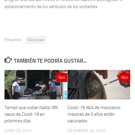
estacionamiento de los vehículos de los visitantes.
Etiquetas:
Elecciones
TAMBIÉN TE PODRÍA GUSTAR...
0
0
Temen que suban hasta 18%
Covid-19: 84% de mexicanos
casos de Covid-19 en
mayores de 5 años están
próximos días
vacunados
JUNIO 29, 2021
DICIEMBRE 20, 2022