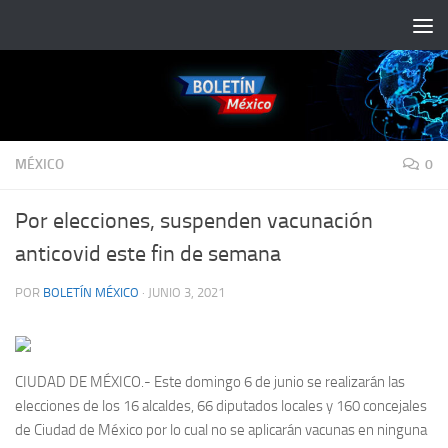
Saltar al contenido
MÉXICO
0
Por elecciones, suspenden vacunación
anticovid este fin de semana
POR
BOLETÍN MÉXICO
·
JUNIO 3, 2021
CIUDAD DE MÉXICO.- Este domingo 6 de junio se realizarán las
elecciones de los 16 alcaldes, 66 diputados locales y 160 concejales
de Ciudad de México por lo cual no se aplicarán vacunas en ninguna