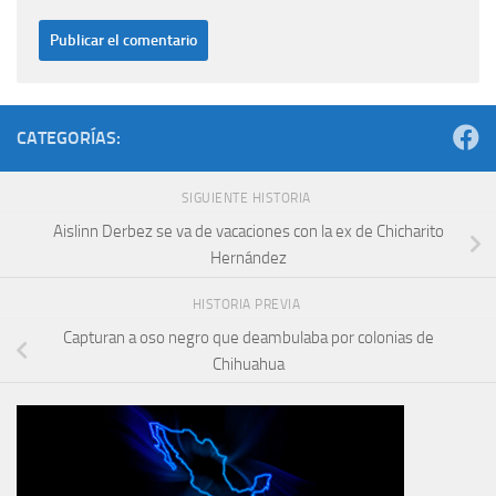
CATEGORÍAS:
SIGUIENTE HISTORIA
Aislinn Derbez se va de vacaciones con la ex de Chicharito
Hernández
HISTORIA PREVIA
Capturan a oso negro que deambulaba por colonias de
Chihuahua